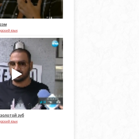
сом
арский язык
 золотой зуб
арский язык