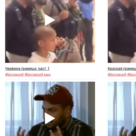
Червена граница: част 1
Красная границ
#болгарский
#болгарский язык
#болгарский
#болг