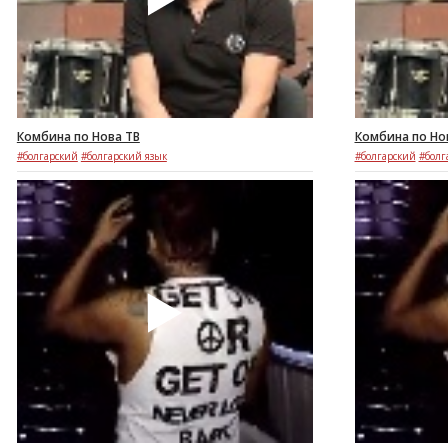
Комбина по Нова ТВ
Комбина по Нов
#болгарский
#болгарский язык
#болгарский
#болг