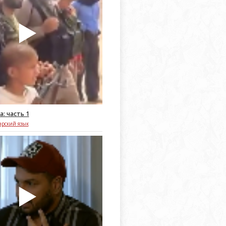
а: часть 1
арский язык