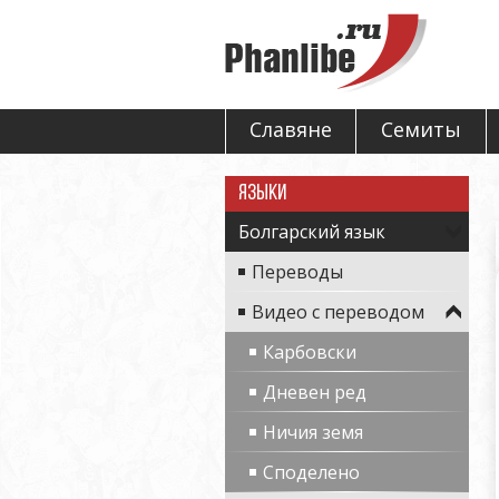
Славяне
Семиты
Языки
Болгарский язык
Переводы
Видео с переводом
Карбовски
Дневен ред
Ничия земя
Споделено