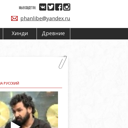
МЫ В СОЦСЕТЯХ:
phanlibe@yandex.ru
Хинди
Древние
НА РУССКИЙ