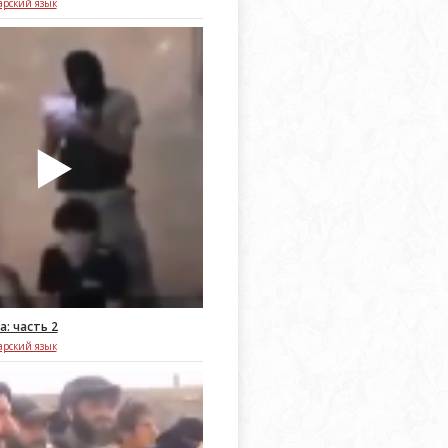
арский язык
а: часть 2
арский язык