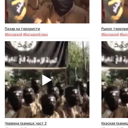
Пазар на терористи
Рынок террорис
#болгарский
#болгарский язык
#болгарский
#болг
Червена граница: част 3
Красная границ