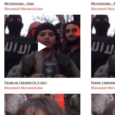
Метрополис - Азис
Метрополис - А
#болгарский
#болгарский язык
#болгарский
#болг
Пазар на терористи: 3 част
Рынок террорис
#болгарский
#болгарский язык
#болгарский
#болг