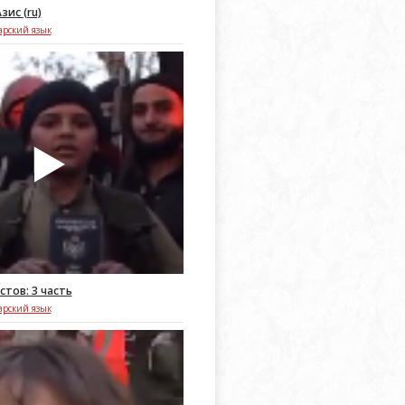
зис (ru)
арский язык
тов: 3 часть
арский язык