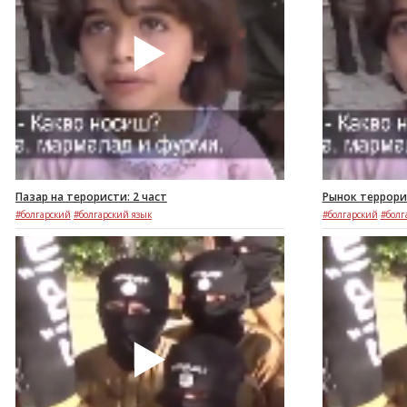
Пазар на терористи: 2 част
Рынок террорис
#болгарский
#болгарский язык
#болгарский
#болг