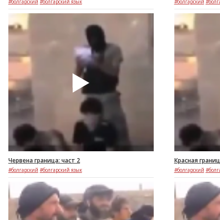
#болгарский
#болгарский язык
#болгарский
#болг
Червена граница: част 2
Красная границ
#болгарский
#болгарский язык
#болгарский
#болг