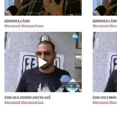
Шпионка с Азис
Шпионка с Ази
#болгарский
#болгарский язык
#болгарский
#болг
Азис си е сложил златен зъб
Азис поставил
#болгарский
#болгарский язык
#болгарский
#болг