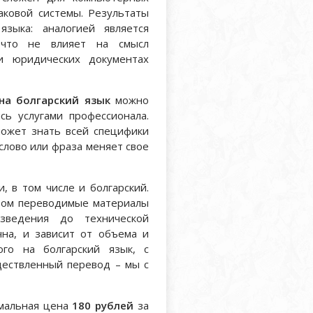
аковой системы. Результаты
языка: аналогией является
, что не влияет на смысл
и юридических документах
на болгарский язык
можно
сь услугами профессионала.
может знать всей специфики
 слово или фраза меняет свое
 в том числе и болгарский.
том переводимые материалы
зведения до технической
чна, и зависит от объема и
ого на болгарский язык, с
уществленный перевод – мы с
имальная цена
180 рублей
за