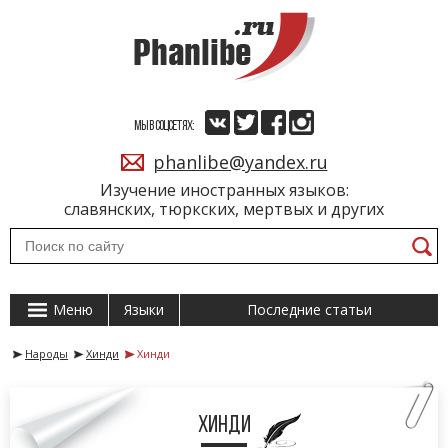
МЫ В СОЦСЕТЯХ:
phanlibe@yandex.ru
Изучение иностранных языков:
славянских, тюркских, мертвых и других
Меню
Языки
Последние статьи
Народы
Хинди
Хинди
Хинди