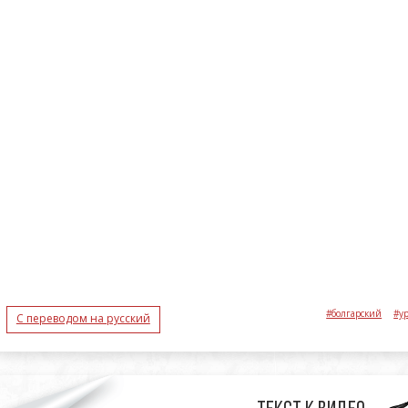
#болгарский
#ур
С переводом на русский