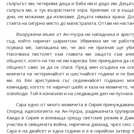
съпръгът ми, четирима деца и баба им и дядо им. Децата 
съпръга ми, а тук възрастните хора. Криехме се в къщ
дни, не можахме да излизаме. Децата нямаха храна. Д
стаята на сигурно място до магистралата. Оттам ни настан
Въоружени мъже от Ан-Нусра ни нападнаха и аресту
съд, който наричат шариатски. Убвиниха ме че работя
псуваха ме, заплашиха ме, че ако не призная ще уб
Насочваха пистолет към главата ми защото съм алев
общност, която на тях не им харесва. Бях принудена да с
общност само за да се спася. Пред мен осъдиха на о
момчета на четеринайсет и шестнайсет години и ги би
ми. Аз бях арестувана със седемнайсет годишно м
комнадир, когото те наричат шейх и каза на момичето, че
освободи. Той я изнасили и на следващия ден ни пуснаха.
Сара едно от много момичета в Сирия принуждава
Според идеологията на Ан-Нусра, радикалната групиро
Каида в Сирия и воюваща срещу светския режим в Дама
участва в священата война, наречена джихад, чрез секс 
Сара е на двайсет и една години и е в сирийски затвор 