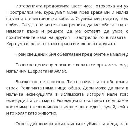
Изтезанията продолжиха шест часа, отрязоха ми ух
Простреляха ме, куршумът мина през крака ми и излиз
пръти и с електрически кабели. Счупиха ми ръцете, тов
побоя. След тези изтезания решиха да ме обесят на е
намерят въже и решиха да ме оставят да умра о
похитителите каза на другия – застреляй го в главата 
Куршума взлезе от тази страна и излезе от другата.
Този свещеник бил обезглавен пред очите на малки 
Този свещеник пренасяше с колата си оръжие за ред
изпълним Шериата на Аллах.
Всичко това е нарочно. Те го снимат и го обезглав
страх. Религията няма нищо общо. Дори може да пита в
излъчва екзекуцията в ислямската история нали го
екзекуцията със смерт. Екзекуцията със смерт се упражн
което има в тези клипове нямаше нито един случай, койт
и го колят като животно.
Освен духовници джихадистите убиват и деца, защ