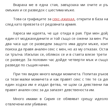
Вкараха ме в една стая, завързаха ми очите и ръ
омъжих и се разведох с шестима мъже.
Това са графиците за
секс-джихад
, открити в база н
след като превзета от редовната армия.
Хареса ми идеята, че ще отида в рая. При мен дой
един от моджахедините и той също се ожени за мен. Рък
два часа ще се разведем защото има други мъже, коит
поиска да правя анален секс с мен, но аз му отказах. Ос
си тръгна. Изкъпах се, облякох се и в стаята влезе трет
се разведе. За половин час дойде четверти мъж и също
разведе по същия начин.
При тях видях много млади момичета. Попитах ръков
са тези малки момичета и как правят секс с тях те са д
един ходжа им е издал фетва, че щом са девствени пак
правят анален секс за да запазят девственоста им.
Много имами в Сирия се обявяват срещу идеоло
отвлечени или убивани.