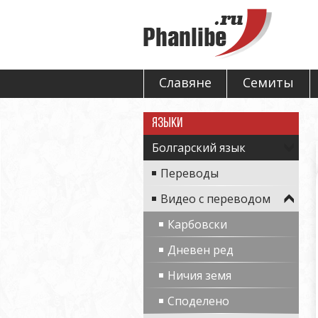
Славяне
Семиты
Языки
Болгарский язык
Переводы
Видео с переводом
Карбовски
Дневен ред
Ничия земя
Споделено