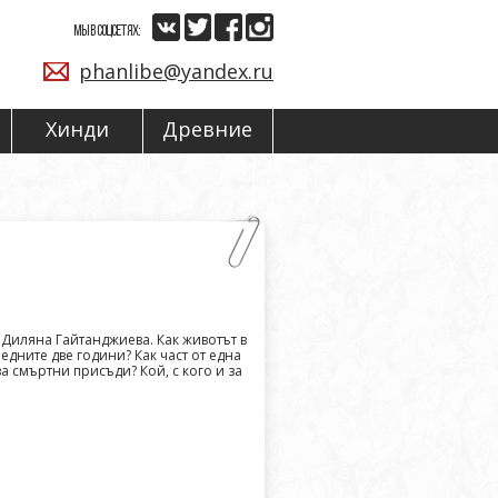
МЫ В СОЦСЕТЯХ:
phanlibe@yandex.ru
Хинди
Древние
Диляна Гайтанджиева. Как животът в
едните две години? Как част от една
а смъртни присъди? Кой, с кого и за