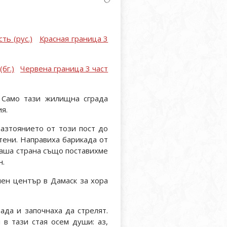
ть (рус.)
Красная граница 3
бг.)
Червена граница 3 част
 Само тази жилищна сграда
я.
Разтоянието от този пост до
тени. Направиха барикада от
 наша страна също поставихме
н.
лен център в Дамаск за хора
да и започнаха да стрелят.
 в тази стая осем души: аз,