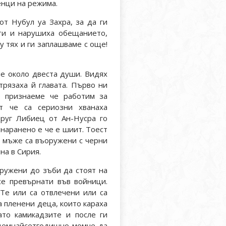
нци на режима.
от Нубул уа Захра, за да ги
ти и нарушиха обещанието,
у тях и ги заплашваме с още!
ме около двеста души. Видях
трязаха й главата. Първо ни
не признаеме че работим за
т че са сериозни хванаха
руг Либиец от Ан-Нусра го
наранено е че е шиит. Тоест
зи мъже са въоружени с черни
на в Сирия.
ружени до зъби да стоят на
се превърнати във войници.
Те или са отвлечени или са
 пленени деца, които караха
ато камикадзите и после ги
едемнайсетгодишно момче да