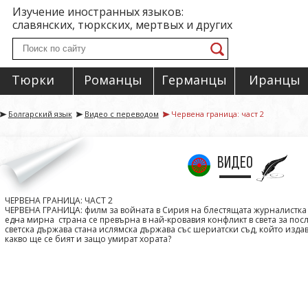
Изучение иностранных языков:
славянских, тюркских, мертвых и других
Тюрки
Романцы
Германцы
Иранцы
Болгарский язык
Видео с переводом
Червена граница: част 2
видео
ЧЕРВЕНА ГРАНИЦА: ЧАСТ 2
ЧЕРВЕНА ГРАНИЦА: филм за войната в Сирия на блестящата журналистка 
една мирна страна се превърна в най-кровавия конфликт в света за посл
светска държава стана ислямска държава със шериатски съд, който издав
какво ще се бият и защо умират хората?