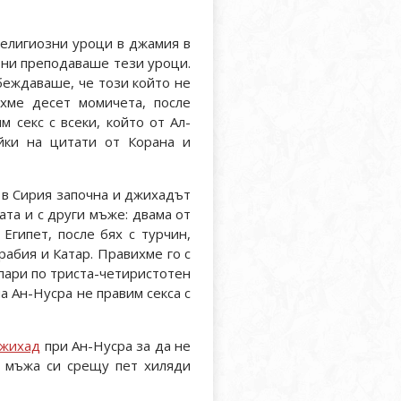
религиозни уроци в джамия в
 ни преподаваше тези уроци.
убеждаваше, че този който не
яхме десет момичета, после
м секс с всеки, който от Ал-
айки на цитати от Корана и
 в Сирия започна и джихадът
ата и с други мъже: двама от
Египет, после бях с турчин,
рабия и Катар. Правихме го с
 пари по триста-четиристотен
на Ан-Нусра не правим секса с
джихад
при Ан-Нусра за да не
т мъжа си срещу пет хиляди