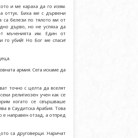
ото и ме караха да го изям.
а оттук. Биха ме с дървени
а са белези по тялото ми от
дно дърво, но не успяха да
т мъченията им. Един от
и го убий! Но Бог ме спаси!
деца.
овната армия. Сега искаме да
яват точно с целта да вселят
секи религиозен учен как се
ворим когато се свършваше
ява в Саудитска Арабия. Това
о е направен отзад, а отпред
ото са друговерци. Наричат