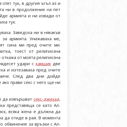
спят тук, в другия ъгъл аз и
ата ни в продолжение на пет
ойде армията и ни извади от
иха тук.
ваха. Заведоха ни в някакъв
 за армията. Унижаваха ме,
ият сина ми пред очите ми.
итка, тоест от религиозна
е откажа от моята религиозна
семдесет удари с
камшик
две
еха и изтезаваха пред очите
омиче. След два дни дойде
 ако прави секс с него ще ни
ни да извършват
секс-джихад
.
вка представяща се като Ал-
ск, всяка жена е дължна да
за да отиде в рая. В момента
по обвинение за връзки с Ал-