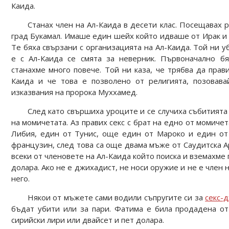
Каида.
Станах член на Ал-Каида в десети клас. Посещавах 
град Букамал. Имаше един шейх който идваше от Ирак и
Те бяха свързани с организацията на Ал-Каида. Той ни 
е с Ал-Каида се смята за неверник. Първоначално б
станахме много повече. Той ни каза, че трябва да прави
Каида и че това е позволено от религията, позовав
изказвания на пророка Муххамед.
След като свършиха уроците и се случиха събитията
на момичетата. Аз правих секс с брат на едно от момичет
Либия, един от Тунис, още един от Мароко и един от 
французин, след това са още двама мъже от Саудитска А
всеки от членовете на Ал-Каида който поиска и вземахме
долара. Ако не е джихадист, не носи оружие и не е член 
него.
Някои от мъжете сами водили съпругите си за
секс-
бъдат убити или за пари. Фатима е била продадена о
сирийски лири или двайсет и пет долара.