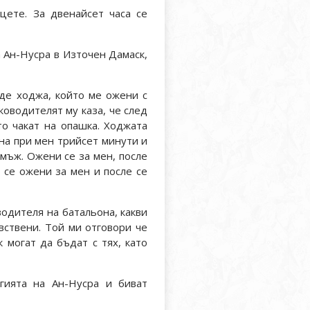
цете. За двенайсет часа се
а Ан-Нусра в Източен Дамаск,
де ходжа, който ме ожени с
оводителят му каза, че след
о чакат на опашка. Ходжата
тана при мен трийсет минути и
и мъж. Ожени се за мен, после
 се ожени за мен и после се
одителя на батальона, какви
евствени. Той ми отговори че
 могат да бъдат с тях, като
гията на Ан-Нусра и биват