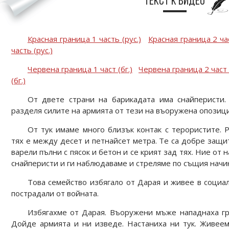
Текст к видео
Красная граница 1 часть (рус.)
Красная граница 2 час
часть (рус.)
Червена граница 1 част (бг.)
Червена граница 2 част (
(бг.)
От двете страни на барикадата има снайперисти.
разделя силите на армията от тези на въоружена опозици
От тук имаме много близък контак с терористите. 
тях е между десет и петнайсет метра. Те са добре защи
варели пълни с пясок и бетон и се крият зад тях. Ние от
снайперисти и ги наблюдаваме и стреляме по същия начи
Това семейство избягало от Дарая и живее в социа
пострадали от войната.
Избягахме от Дарая. Въоружени мъже нападнаха гра
Дойде армията и ни изведе. Настаниха ни тук. Живеем