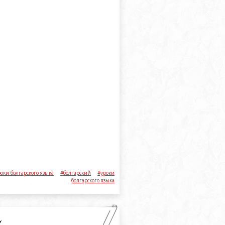
оки болгарского языка
#болгарский
#уроки
болгарского языка