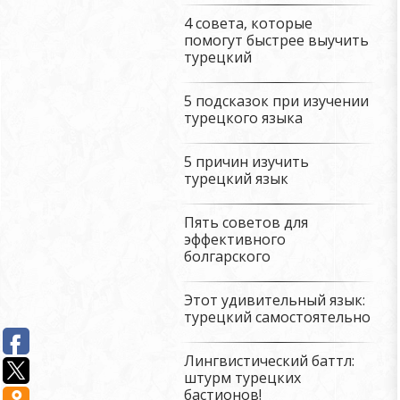
4 совета, которые
помогут быстрее выучить
турецкий
5 подсказок при изучении
турецкого языка
5 причин изучить
турецкий язык
Пять советов для
эффективного
болгарского
Этот удивительный язык:
турецкий самостоятельно
Лингвистический баттл:
штурм турецких
бастионов!