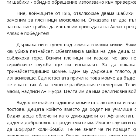
ги шабихи - обидно обращение използвано към приверже
Ние, войниците от ISIS, отвлякохме двама шабихи 
заменим за пленници мюсюлмани. Отказаха ни два пъ
затова ние трябва да изпълним присъдата на Аллах срещ
Аллах е победител!
Държаха ни в тунел под земята в малки килии. Бях
как убиха петнайсет. Обезглавиха майка на две деца. О
съблякоха горе. Всички пленици ни казаха, че ако 
сирийските служби ще ни изнасилят. За да покажа
тринайсетгодишно момче. Един му държеше тялото, д
изнасилваше. Единствената причина това момче да бъде 
не е като тях. А за техните разбирания е неверник. Те
маски, надписи Ан-Нусра. Целта им да има религиозна вой
Видях петнайсетгодишни момчета с автомати и въо
постове. Децата койито вместо да ходят на училище 
Видях деца облечени като джихадисти от Афганистан. 
дадени доброволно от родителите им. Имаше случаи и на
да шофират коли-бомби. Те не знаят че ги пращат к
взривяват дистанционно. Видях отрязаната глава на с