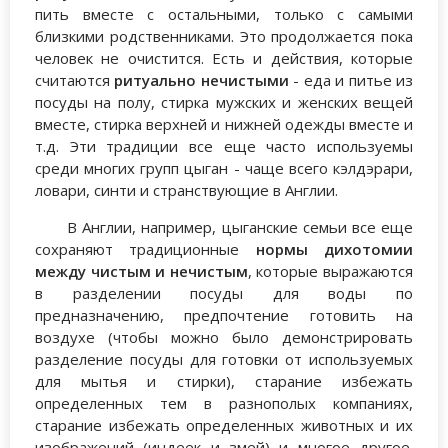
пить вместе с остальными, только с самыми
близкими родственниками. Это продолжается пока
человек не очистится. Есть и действия, которые
считаются
ритуально нечистыми
- еда и питье из
посуды на полу, стирка мужских и женских вещей
вместе, стирка верхней и нижней одежды вместе и
т.д. Эти традиции все еще часто используемы
среди многих групп цыган - чаще всего кэлдэрари,
ловари, синти и странствующие в Англии.
В Англии, например, цыганские семьи все еще
сохраняют традиционные
нормы дихотомии
между чистым и нечистым
, которые выражаются
в разделении посуды для воды по
предназначению, предпочтение готовить на
воздухе (чтобы можно было демонстрировать
разделение посуды для готовки от используемых
для мытья и стирки), старание избежать
определенных тем в разнополых компаниях,
старание избежать определенных животных и их
изображений (индеек и змей) и многое другое.