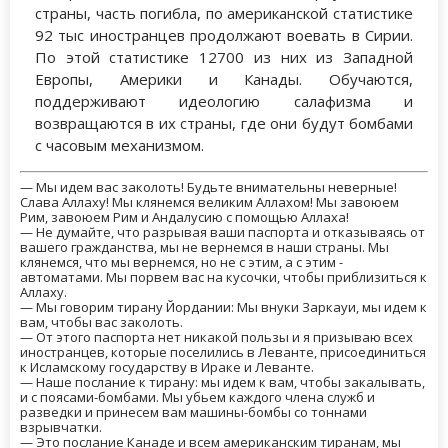
страны, часть погибла, по американской статистике
92 тыс иностранцев продолжают воевать в Сирии.
По этой статистике 12700 из них из Западной
Европы, Америки и Канады. Обучаются,
поддерживают идеологию салафизма и
возвращаются в их страны, где они будут бомбами
с часовым механизмом.
— Мы идем вас заколоть! Будьте внимательны неверные!
Слава Аллаху! Мы клянемся великим Аллахом! Мы завоюем
Рим, завоюем Рим и Андалусию с помощью Аллаха!
— Не думайте, что разрывая ваши паспорта и отказываясь от
вашего гражданства, мы не вернемся в наши страны. Мы
клянемся, что мы вернемся, но не с этим, а с этим -
автоматами. Мы порвем вас на кусочки, чтобы приблизиться к
Аллаху.
— Мы говорим тирану Йордании: Мы внуки Заркауи, мы идем к
вам, чтобы вас заколоть.
— От этого паспорта нет никакой пользы и я призываю всех
иностранцев, которые поселились в Леванте, присоединиться
к Исламскому государству в Ираке и Леванте.
— Наше послание к тирану: мы идем к вам, чтобы закалывать,
и с поясами-бомбами. Мы убьем каждого члена служб и
разведки и принесем вам машины-бомбы со тоннами
взрывчатки.
— Это послание Канаде и всем американским тиранам, мы