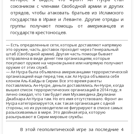
союзником с членами Свободной армии и других
отрядов, чтобы атаковать братьев из Исламского
государства в Ираке и Леванте. Другие отряды и
группы получают помощь от американцев и
государств крестоносцев.
— Есть определенные сети, которые доставляют напрямую
это оружие, часть доставок проходит через Генеральный
штаб (Свободной армии). Другая часть помощи бывает
отправлена в виде денег тем организациям, которые
покупают оружие на черном рынке или напрямую получают
оружие от этих служб.
— Ал Нусра была объявлена американцами террористической
организацией еще перед тем, как Ал Нусра объявила себя
клоном Аль-Кайды в Сирии. Все это время ракеты
поставлялись Ан-Нусре, деньги доставлялись Ан-Нусре, когда
вышел список террористических организаций в 2014 году, я
лично ожидал, что там будет имя Мухамедина Джулиани
Джабхара Ал Нусра там. Но его имя отсутствовало. Фронт ан
Нусра категоризируется, как такая организация с одной
стороны, но их руководители не фигурируют в списке самых
разыскиваемых в мире. Это двойная игра, которую
разыгрывают в Сирии мировые службы.
В этой геополитической игре за последние 4