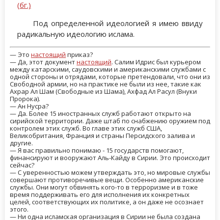
(бг.)
Под определенной идеологией я имею ввиду
радикальную идеологию ислама.
— Это
настоящий
приказ?
— Да, этот документ
настоящий
. Салим Идрис был курьером
между катарскими, саудовскими и американскими службами с
одной стороны и отрядами, которые претендовали, что они из
Свободной армии, но на практике не были из нее, такие как
Ахрар Ал Шам (Свободные из Шама), Ахфад Ал Расул (Внуки
Пророка).
— Ан Нусра?
— Да. Более 15 иностранных служб работают открыто на
сирийской территории. Даже штаб по снабжению оружием под
контролем этих служб. Во главе этих служб США,
Великобритания, Франция и страны Персидского залива и
другие.
— Я вас правильно понимаю - 15 государств помогают,
финансируют и вооружают Аль-Кайду в Сирии. Это происходит
сейчас?
— С уверенностью можем утверждать это, но мировые службы
совершают противоречивые вещи. Особенно американские
службы. Они могут обвинять кого-то в терроризме и в тоже
время поддерживать его для исполнения их конкретных
целей, соответствующих их политике, а он даже не осознает
этого.
— Ни одна исламская организация в Сирии не была создана