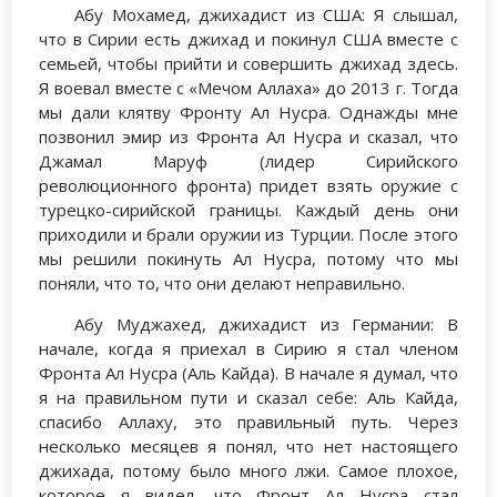
Абу Мохамед, джихадист из США: Я слышал,
что в Сирии есть джихад и покинул США вместе с
семьей, чтобы прийти и совершить джихад здесь.
Я воевал вместе с «Мечом Аллаха» до 2013 г. Тогда
мы дали клятву Фронту Ал Нусра. Однажды мне
позвонил эмир из Фронта Ал Нусра и сказал, что
Джамал Маруф (лидер Сирийского
революционного фронта) придет взять оружие с
турецко-сирийской границы. Каждый день они
приходили и брали оружии из Турции. После этого
мы решили покинуть Ал Нусра, потому что мы
поняли, что то, что они делают неправильно.
Абу Муджахед, джихадист из Германии: В
начале, когда я приехал в Сирию я стал членом
Фронта Ал Нусра (Аль Кайда). В начале я думал, что
я на правильном пути и сказал себе: Аль Кайда,
спасибо Аллаху, это правильный путь. Через
несколько месяцев я понял, что нет настоящего
джихада, потому было много лжи. Самое плохое,
которое я видел, что Фронт Ал Нусра стал