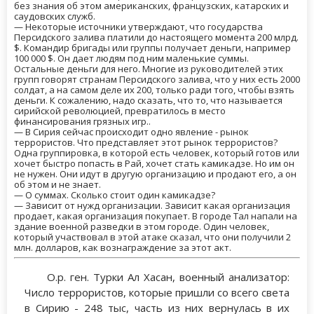
без знания об этом американских, французских, катарских и
саудовских служб.
— Некоторые источники утверждают, что государства
Персидского залива платили до настоящего момента 200 млрд.
$. Командир бригады или группы получает деньги, например
100 000 $. Он дает людям под ним маленькие суммы.
Остальные деньги для него. Многие из руководителей этих
групп говорят странам Персидского залива, что у них есть 2000
солдат, а на самом деле их 200, только ради того, чтобы взять
деньги. К сожалению, надо сказать, что то, что называется
сирийской революцией, превратилось в место
финансирования грязных игр..
— В Сирия сейчас происходит одно явление - рынок
террористов. Что представляет этот рынок террористов?
Одна группировка, в которой есть человек, который готов или
хочет быстро попасть в Рай, хочет стать камикадзе. Но им он
не нужен. Они идут в другую организацию и продают его, а он
об этом и не знает.
— О суммах. Сколько стоит один камикадзе?
— Зависит от нужд организации. Зависит какая организация
продает, какая организация покупает. В городе Тал напали на
здание военной разведки в этом городе. Один человек,
который участвовал в этой атаке сказал, что они получили 2
млн. долларов, как вознаграждение за этот акт.
О.р. ген. Турки Ал Хасан, военный анализатор:
Число террористов, которые пришли со всего света
в Сирию - 248 тыс, часть из них вернулась в их