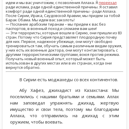
идем и мы вас уничтожим, с позволения Аллаха. Я
переехал
ради ислама, ради одной единственной причины. Я оставил
комфорт ради одной единственной причины - ради Аллаха.
После Сирии, Ирака, Саудовской Аравии, мы придем за тобой
Барак Обама. Мы идем вас заколоть!
— Послание арабским тиранам – мы придем к вас без
паспортов, в военный поход и сломаем вам шеи!
— Эти террористы, которые вошли в Сирию, они пришли из 83
стран. Потому что Сирия представляет плодородную почву
для них. Первое, надежное убежище, они могут свободно
тренироваться там, обучать самым различным видам оружия,
у них есть их военные доктора, они могут контактировать с
другими террористическими группами, воюя против режима.
Получать новый военный опыт, который может быть
использован в других местах или в их странах, когда они
вернутся обратно.
В Сирии есть моджахеды со всех континентов.
Абу Хафез, джихадист из Казахстана: Мы
поселились с нашими братьями и семьями. Аллах
нам заповедал упражнять джихад, жертвую
имущество и свои тела, поэтому мы благодарим
Аллаха, что отправились на джихад с этим
оружием, чтобы воевать.