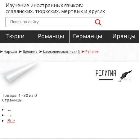
Изучение иностранных языков:
славянских, тюркских, мертвых и других
Тюрки
Романцы
Германцы
Иранцы
Народы
Древние
Церковнославянский
Религия
Религия
Товары 1 - 30 из 0
Страницы:
←
→
Все