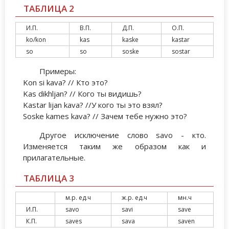
ТАБЛИЦА 2
И.П.
В.П.
Д.П.
О.П.
ko/kon
kas
kaske
kastar
so
so
soske
sostar
Примеры:
Kon si kava? // Кто это?
Kas dikhljan? // Кого ты видишь?
Kastar lijan kava? //У кого ты это взял?
Soske kames kava? // Зачем тебе нужно это?
Другое исключение слово savo - кто.
Изменяется таким же образом как и
прилагательные.
ТАБЛИЦА 3
м.р. ед.ч
ж.р. ед.ч
мн.ч
И.П.
savo
savi
save
К.П.
saves
sava
saven