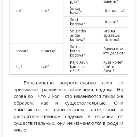
pjes?
выпить?
So šaj
so?
что?
Что поесть?
havas?
So si
Что это?
kodova?
So gindin
Что ты
andar
думаешь
kodova?
об этом?
Sostar
Зачем они
sostar?
почему?
keren
это делают?
kodova?
Kaj o Arun
Куда хочет
kaj?
где?
kamel te
пойти
džal?
Арун?
Большинство вопросительных слов не
принимают различные окончания падежа. Но
слова so - что и kon - кто изменяются таким же
образом, как и существительные. Они
изменяются в винительном, дательном и
обстоятельственном падеже. В отличии от
существительных, они не изменяются в роде и
числе.