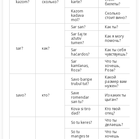
kazom?
сколько?
karte?
билеты?
Kazom
Сколько
kadava
стоит вино?
mol?
Sar san?
Как ты?
Sar šaj te
Как я могу
ažutiv
помочь?
tumen?
sar?
как?
Sar
Как ты себя
haćardos?
чувствуешь?
Sar
Что ты
kamlanas,
хочешь,
Roza?
Роза?
Какой
Savo baripe
размер вам
trubul tut?
нужен?
Save
savo?
кто?
Из каких ты
romendar
цыган?
san tu?
Kova si tiro
Кто твой
dad?
отец?
Что ты
So tu keres?
делаешь?
So tu
Что ты
manges te
хочешь