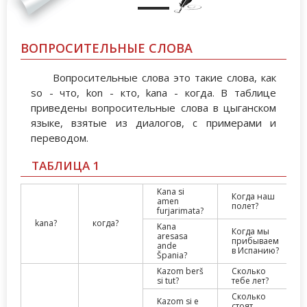
ВОПРОСИТЕЛЬНЫЕ СЛОВА
Вопросительные слова это такие слова, как
so - что, kon - кто, kana - когда. В таблице
приведены вопросительные слова в цыганском
языке, взятые из диалогов, с примерами и
переводом.
ТАБЛИЦА 1
Kana si
Когда наш
amen
полет?
furjarimata?
kana?
когда?
Kana
Когда мы
aresasa
прибываем
ande
в Испанию?
Špania?
Kazom berš
Сколько
si tut?
тебе лет?
Сколько
Kazom si e
стоят