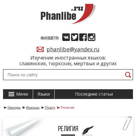
МЫ В СОЦСЕТЯХ:
phanlibe@yandex.ru
Изучение иностранных языков:
славянских, тюркских, мертвых и других
Меню
Языки
Последние статьи
Народы
Иранцы
Пушту
Религия
Религия