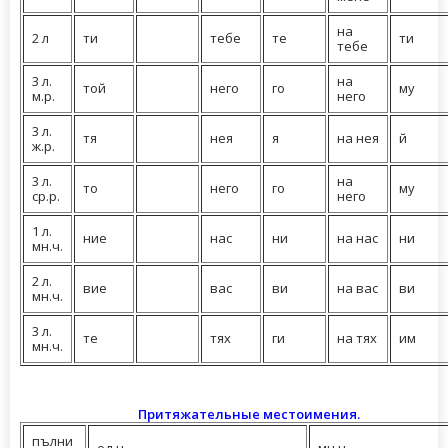
на
2 л
ти
тебе
те
ти
тебе
3 л.
на
той
него
го
му
м.р.
него
3 л.
тя
нея
я
на нея
й
ж.р.
3 л.
на
то
него
го
му
ср.р.
него
1 л.
ние
нас
ни
на нас
ни
мн.ч.
2 л.
вие
вас
ви
на вас
ви
мн.ч.
3 л.
те
тях
ги
на тях
им
мн.ч.
Притяжательные местоимения.
пълни