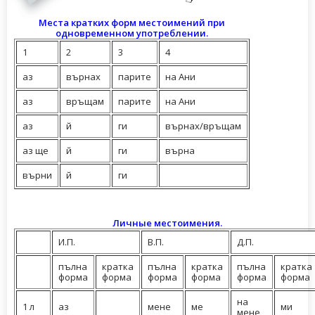
Места кратких форм местоимений при
одновременном употреблении.
1
2
3
4
аз
върнах
парите
на Ани
аз
връщам
парите
на Ани
аз
й
ги
върнах/връщам
аз ще
й
ги
върна
върни
й
ги
Личные местоимения.
И.П.
В.П.
Д.П.
пълна
кратка
пълна
кратка
пълна
кратка
форма
форма
форма
форма
форма
форма
на
1 л
аз
мене
ме
ми
мене