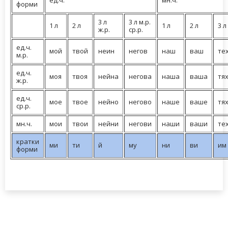
ед.ч.
мн.ч.
форми
3 л
3 л м.р.
1 л
2 л
1 л
2 л
3 л
ж.р.
ср.р.
ед.ч.
мой
твой
неин
негов
наш
ваш
те
м.р.
ед.ч.
моя
твоя
нейна
негова
наша
ваша
тя
ж.р.
ед.ч.
мое
твое
нейно
негово
наше
ваше
тя
ср.р.
мн.ч.
мои
твои
нейни
негови
наши
ваши
те
кратки
ми
ти
й
му
ни
ви
им
форми