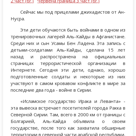
2 част (бг.)
Червена граница 3 част (бг.)
Сейчас мы под прицелами джихадистов от Ан-
Нусра.
Эти дети обучаются быть войнами в одном из
тренировочных лагерей Аль-Кайды в Афганистане.
Среди них и сын Усамы Бен Ладена. Эта запись с
детьми-солдатами Аль-Кайды, сделана 15 лет
назад и распространена на официальных
страницах террористической организации в
Интернете. Сегодня эти дети, однако, хорошо
подготовленные солдаты и некоторые из них
участвуют в самом кровавом конфликте в мире за
последние два года - войне в Сирии.
«Исламское государство Ирака и Леванта» -
эта вывеска встречает посетителей города Ракка в
Северной Сирии. Там, всего в 2000 км от границы с
Болгарией, Аль-Кайда объявила о своем
государстве, после того как захватила обширные
территории в северной части арабской республики,