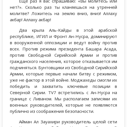
Еще раз я вас спрашиваю: «Вы молитесь или
нет?». Сколько раз ты кланяешься на утренней
молитве? Ложитесь на землю вниз, вниз! Аллаху
акбар! Аллаху акбар!
Два крыла Аль-Кайды в этой арабской
республике, ИГИЛ и Фронт Ан-Нусра, доминируют
в вооруженной оппозиции и ведут войну против
всех. Против режима президента Башара Асада,
против Свободной Сирийской Армии и против
гражданского населения, которое отказывается им
подчиняться. Бунтовщики из Свободной Сирийской
Армии, которые первые начали битву с режимом,
уже не фактор в этой войне. Моджахеды смогли их
победить и захватить ключевые позиции в
Северной Сирии. TV7 встретились с Ан-Нусра на
границе с Ливаном. Мы располагаем записями их
военных руководителей, которые не появляются
публично из соображения безопасности.
Айман Ал Зауахири руководитель целой сети