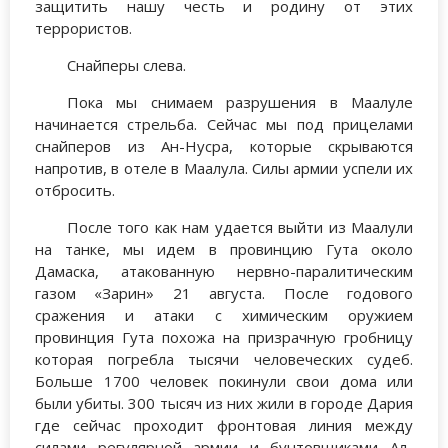
защитить нашу честь и родину от этих
террористов.
Снайперы слева.
Пока мы снимаем разрушения в Маалуле
начинается стрельба. Сейчас мы под прицелами
снайперов из Ан-Нусра, которые скрываются
напротив, в отеле в Маалула. Силы армии успели их
отбросить.
После того как нам удается выйти из Маалули
на танке, мы идем в провинцию Гута около
Дамаска, атакованную нервно-паралитическим
газом «Зарин» 21 августа. После годового
сражения и атаки с химическим оружием
провинция Гута похожа на призрачную гробницу
которая погребла тысячи человеческих судеб.
Больше 1700 человек покинули свои дома или
были убиты. 300 тысяч из них жили в городе Дария
где сейчас проходит фронтовая линия между
силами регулярной армии и бунтовщиками Ал-