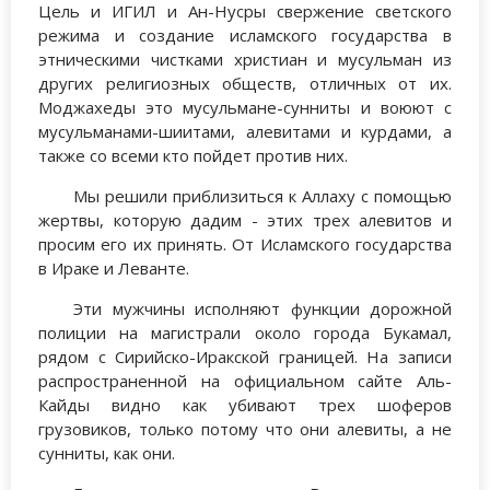
Цель и ИГИЛ и Ан-Нусры свержение светского
режима и создание исламского государства в
этническими чистками христиан и мусульман из
других религиозных обществ, отличных от их.
Моджахеды это мусульмане-сунниты и воюют с
мусульманами-шиитами, алевитами и курдами, а
также со всеми кто пойдет против них.
Мы решили приблизиться к Аллаху с помощью
жертвы, которую дадим - этих трех алевитов и
просим его их принять. От Исламского государства
в Ираке и Леванте.
Эти мужчины исполняют функции дорожной
полиции на магистрали около города Букамал,
рядом с Сирийско-Иракской границей. На записи
распространенной на официальном сайте Аль-
Кайды видно как убивают трех шоферов
грузовиков, только потому что они алевиты, а не
сунниты, как они.