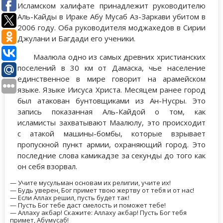
Исламском халифате принадлежит руководителю
Аль-Кайды в Ираке Абу Мусаб Аз-Заркави убитом в
2006 году. Оба руководителя моджахедов в Сирии
Джулани и Багдади его ученики.
Маалюла одно из самых древних христианских
поселений в 30 км от Дамаска, чье население
единственное в мире говорит на арамейском
языке. Языке Иисуса Христа. Месяцем ранее город
был атакован бунтовщиками из Ан-Нусры. Это
запись показанная Аль-Кайдой о том, как
исламисты захватывают Маалюлу, это происходит
с атакой машины-бомбы, которые взрывает
пропускной пункт армии, охраняющий город. Это
последние слова камикадзе за секунды до того как
он себя взорвал.
— Учите мусульман основам их религии, учите их!
— Будь уверен, Бог примет твою жертву от тебя и от нас!
— Если Аллах решил, пусть будет так!
— Пусть Бог тебе даст смелость и поможет тебе!
— Аллаху акбар! Скажите: Аллаху акбар! Пусть Бог тебя
примет, Абумусаб!