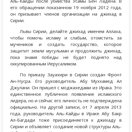
Аль-Каиды после убийства Усамы Бен Ладена. В
его обращении показанном 19 ноября 2012 года,
он призывает членов организации на джихад в
Сирии.
Львы Сирии, делайте джихад именем Аллаха,
чтобы помочь исламу и слабым, отомстить за
мучеников и создать государство, которое
защитит земли мусульман и продолжить джихад,
пока знамя победы не будет поднято над
оккупированным Иерусалимом.
По приказу Зауахири в Сирии создан Фронт
Ан-Нусра. Его руководитель Абу Муххамед Ал
Джулани. Он пришел с моджахедами из Ирака. Это
единственное публичное появление исламского
лидера, но и сейчас его личность не подтверждена
официально. На другой записи, от 7 апреля 2013
года, руководитель Аль-Кайды в Ираке Абу Бакр
Ал-Багдади тоже присоединяется к джихаду в
Сирии и объявляет создание новой структуры Аль-