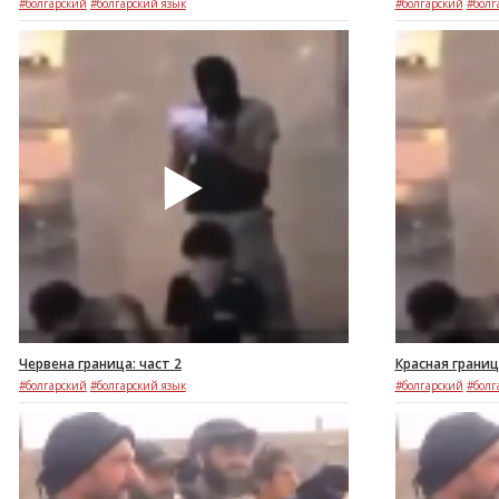
#болгарский
#болгарский язык
#болгарский
#болг
Червена граница: част 2
Красная границ
#болгарский
#болгарский язык
#болгарский
#болг