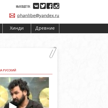
МЫ В СОЦСЕТЯХ:
phanlibe@yandex.ru
Хинди
Древние
НА РУССКИЙ