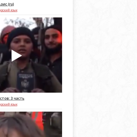
зис (ru)
арский язык
тов: 3 часть
арский язык