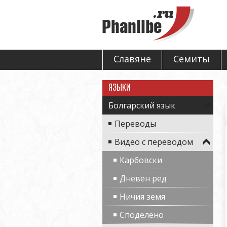
Славяне
Семиты
Языки
Болгарский язык
Переводы
Видео с переводом
Карбовски
Дневен ред
Ничия земя
Споделено