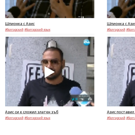
Шпионка с Азис
Шпионка с Ази
#болгарский
#болгарский язык
#болгарский
#болг
Азис си е сложил златен зъб
Азис поставил
#болгарский
#болгарский язык
#болгарский
#болг