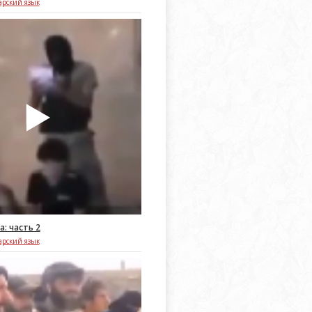
арский язык
а: часть 2
арский язык