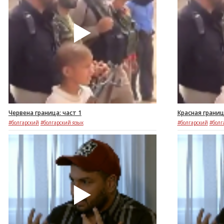
Червена граница: част 1
Красная границ
#болгарский
#болгарский язык
#болгарский
#болг