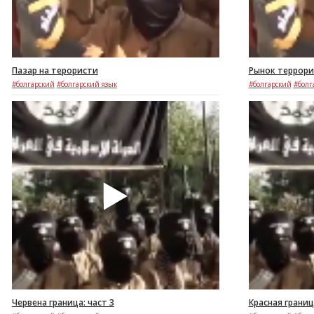
Пазар на терористи
Рынок террорис
#болгарский
#болгарский язык
#болгарский
#болг
Червена граница: част 3
Красная границ