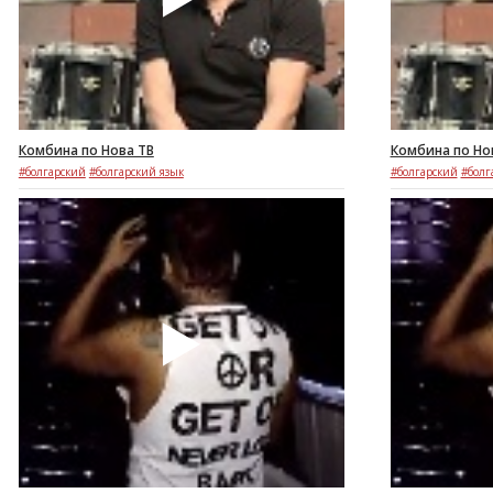
Комбина по Нова ТВ
Комбина по Нов
#болгарский
#болгарский язык
#болгарский
#болг