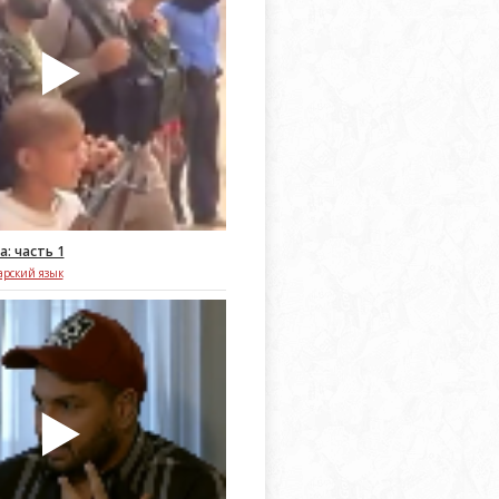
а: часть 1
арский язык