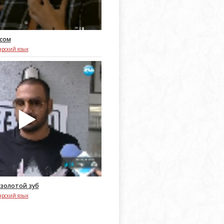
сом
арский язык
 золотой зуб
арский язык