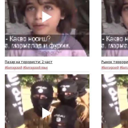
Пазар на терористи: 2 част
Рынок террорис
#болгарский
#болгарский язык
#болгарский
#болг