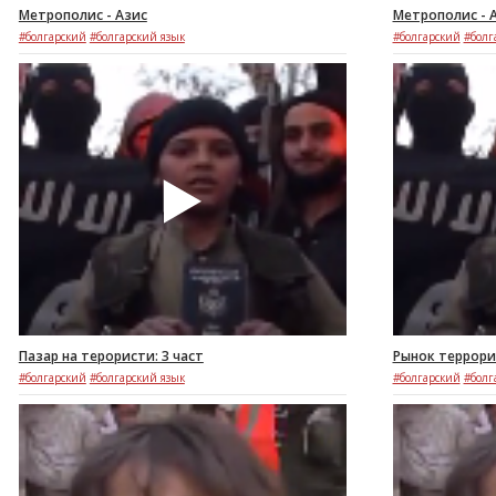
Метрополис - Азис
Метрополис - А
#болгарский
#болгарский язык
#болгарский
#болг
Пазар на терористи: 3 част
Рынок террорис
#болгарский
#болгарский язык
#болгарский
#болг