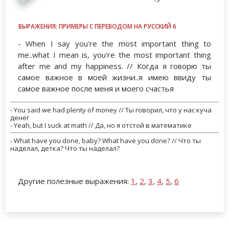
ВЫРАЖЕНИЯ: ПРИМЕРЫ С ПЕРЕВОДОМ НА РУССКИЙ 6
- When I say you're the most important thing to
me..what I mean is, you're the most important thing
after me and my happiness. // Когда я говорю ты
самое важное в моей жизни..я имею ввиду ты
самое важное после меня и моего счастья
- You said we had plenty of money // Ты говорил, что у нас куча
денег
- Yeah, but I suck at math // Да, но я отстой в математике
- What have you done, baby? What have you done? // Что ты
наделал, детка? Что ты наделал?
Другие полезные выражения:
1
,
2
,
3
,
4
,
5
,
6