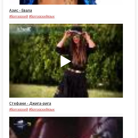
Азис - Евала
#болгарский
#болгарскийязык
Стефани - Джига-рига
#болгарский
#болгарскийязык