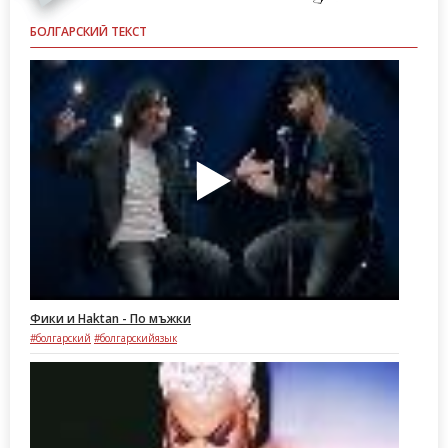
БОЛГАРСКИЙ ТЕКСТ
Фики и Haktan - По мъжки
#болгарский
#болгарскийязык