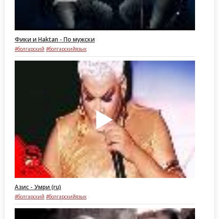
Фики и Haktan - По мужски
#болгарский
#болгарскийязык
Азис - Умри (ru)
#болгарский
#болгарскийязык