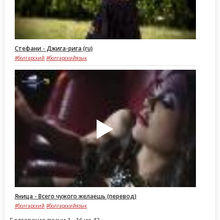
Стефани - Джига-рига (ru)
#болгарский
#болгарскийязык
Яница - Всего чужого желаешь (перевод)
#болгарский
#болгарскийязык