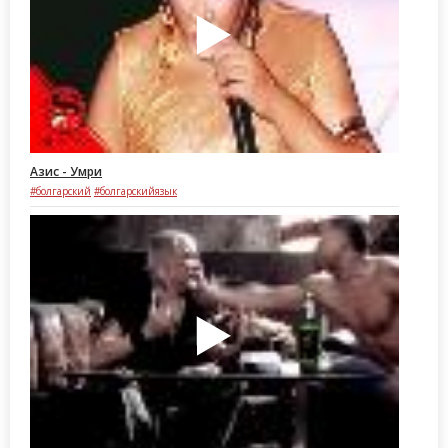
Азис - Умри
#болгарский
#болгарскийязык