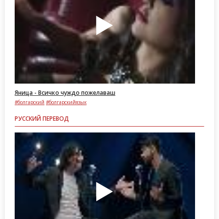
Яница - Всичко чуждо пожелаваш
#болгарский
#болгарскийязык
РУССКИЙ ПЕРЕВОД