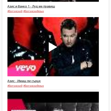
Азис и Ванко 1 - Луд ме правиш
#болгарский
#болгарскийязык
Азис - Имаш ли сърце
#болгарский
#болгарскийязык