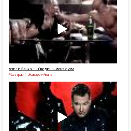
Азис и Ванко 1 - Сводишь меня с ума
#болгарский
#болгарскийязык