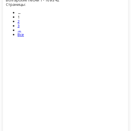
Болгарские песни 1 - 16 из 42
Страницы:
←
1
2
3
→
Все