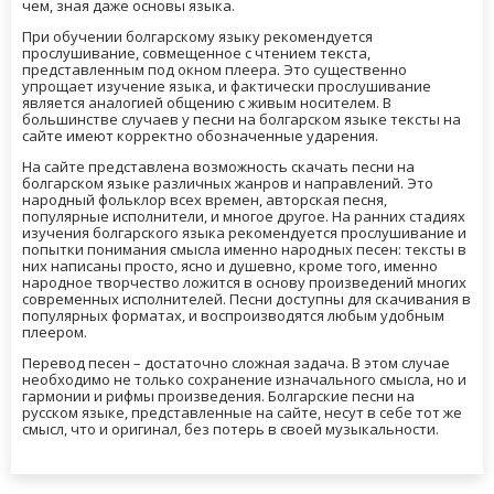
чем, зная даже основы языка.
При обучении болгарскому языку рекомендуется
прослушивание, совмещенное с чтением текста,
представленным под окном плеера. Это существенно
упрощает изучение языка, и фактически прослушивание
является аналогией общению с живым носителем. В
большинстве случаев у песни на болгарском языке тексты на
сайте имеют корректно обозначенные ударения.
На сайте представлена возможность скачать песни на
болгарском языке различных жанров и направлений. Это
народный фольклор всех времен, авторская песня,
популярные исполнители, и многое другое. На ранних стадиях
изучения болгарского языка рекомендуется прослушивание и
попытки понимания смысла именно народных песен: тексты в
них написаны просто, ясно и душевно, кроме того, именно
народное творчество ложится в основу произведений многих
современных исполнителей. Песни доступны для скачивания в
популярных форматах, и воспроизводятся любым удобным
плеером.
Перевод песен – достаточно сложная задача. В этом случае
необходимо не только сохранение изначального смысла, но и
гармонии и рифмы произведения. Болгарские песни на
русском языке, представленные на сайте, несут в себе тот же
смысл, что и оригинал, без потерь в своей музыкальности.