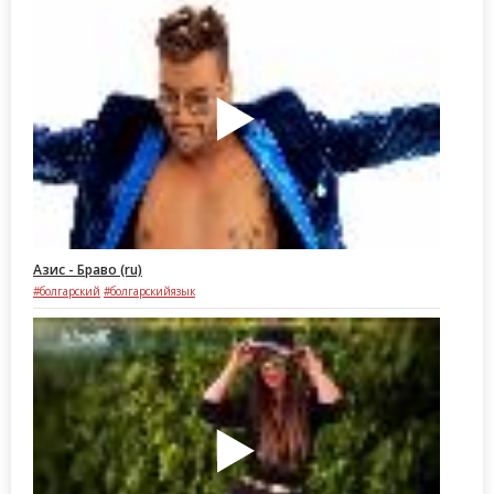
Азис - Браво (ru)
#болгарский
#болгарскийязык