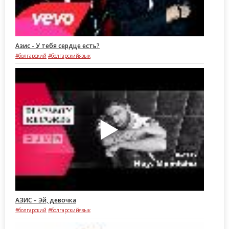
Азис - У тебя сердце есть?
#болгарский
#болгарскийязык
АЗИС – Эй, девочка
#болгарский
#болгарскийязык