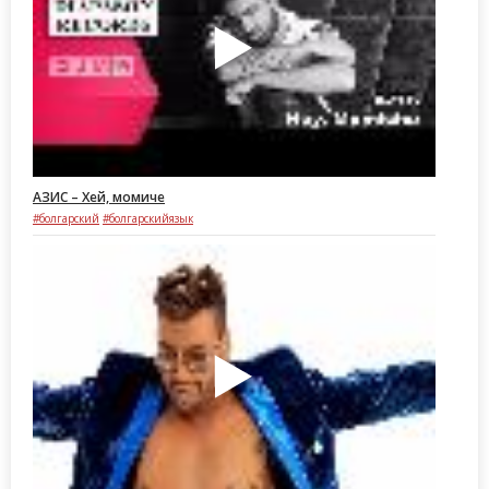
АЗИС – Хей, момиче
#болгарский
#болгарскийязык