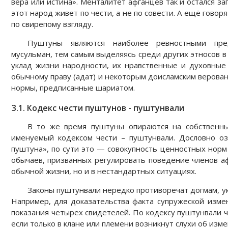
вера или истина». Менталитет афганцев так и остался з
этот народ живет по чести, а не по совести. А ещё говор
по свирепому взгляду.
Пуштуны являются наиболее ревностными пред
мусульман, тем самым выделяясь среди других этносов в
уклад жизни народности, их нравственные и духовные
обычному праву (адат) и некоторым доисламским верован
нормы, предписанные шариатом.
3.1. Кодекс чести пуштунов - пуштунвали
В то же время пуштуны опираются на собственны
именуемый кодексом чести – пуштунвали. Дословно 
пуштуна», по сути это — совокупность ценностных норм
обычаев, призванных регулировать поведение членов аф
обычной жизни, но и в нестандартных ситуациях.
Законы пуштунвали нередко противоречат догмам, ук
Например, для доказательства факта супружеской изме
показания четырех свидетелей. По кодексу пуштунвали ч
если только в клане или племени возникнут слухи об изме