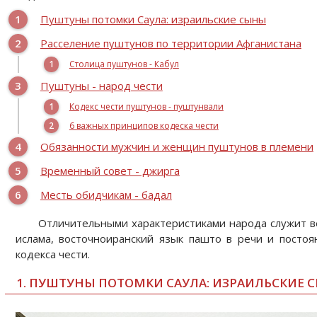
Пуштуны потомки Саула: израильские сыны
Расселение пуштунов по территории Афганистана
Столица пуштунов - Кабул
Пуштуны - народ чести
Кодекс чести пуштунов - пуштунвали
6 важных принципов кодеска чести
Обязанности мужчин и женщин пуштунов в племени
Временный совет - джирга
Месть обидчикам - бадал
Отличительными характеристиками народа служит в
ислама, восточноиранский язык пашто в речи и посто
кодекса чести.
1. ПУШТУНЫ ПОТОМКИ САУЛА: ИЗРАИЛЬСКИЕ 