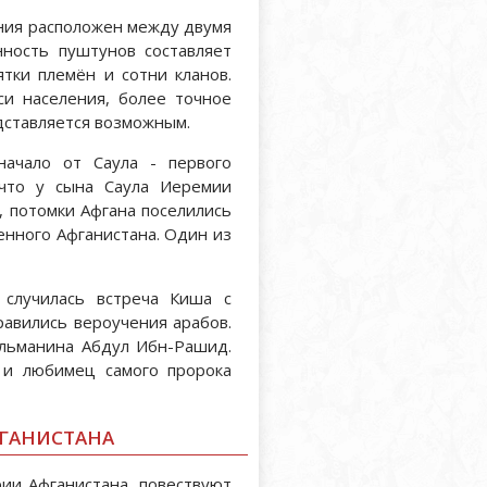
ния расположен между двумя
нность пуштунов составляет
тки племён и сотни кланов.
си населения, более точное
дставляется возможным.
начало от Саула - первого
 что у сына Саула Иеремии
я, потомки Афгана поселились
енного Афганистана. Один из
 случилась встреча Киша с
равились вероучения арабов.
ульманина Абдул Ибн-Рашид.
 и любимец самого пророка
ФГАНИСТАНА
рии Афганистана, повествуют