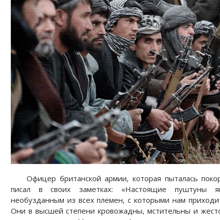
Офицер британской армии, которая пыталась покор
писал в своих заметках: «Настоящие пуштуны яв
необузданным из всех племен, с которыми нам приходи
Они в высшей степени кровожадны, мстительны и жесто