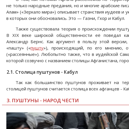
не только народные предания, но и многие арабские пис
Алам» («Зеркало мира») описывает странствия иудеев и 
в которых они обосновались. Это — Газни, Гхор и Кабул.
Также существовала теория о происхождении пушту
В XIX веке широкой общественности её поведал ка
Александр Бернс. Как аргумент в пользу этой версии,
«пашту» («
пушту
»), происходящий, по его мнению, о
(«рассеянные»). Любопытно также, что в иудейской Сам
которой созвучно с названием столицы Афганистана, горо
2.1. Столица пуштунов - Кабул
Так как большинство пуштунов проживает на тер
столицей пуштунов считается столица всех афганцев - Ка
3. ПУШТУНЫ - НАРОД ЧЕСТИ