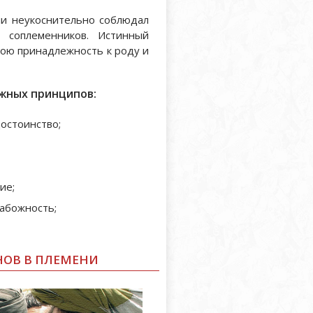
ни неукоснительно соблюдал
е соплеменников. Истинный
вою принадлежность к роду и
ажных принципов:
достоинство;
ие;
набожность;
НОВ В ПЛЕМЕНИ