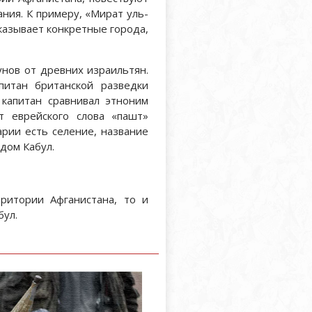
ания. К примеру, «Мират уль-
указывает конкретные города,
нов от древних израильтян.
питан британской разведки
 капитан сравнивал этноним
т еврейского слова «пашт»
арии есть селение, название
дом Кабул.
ритории Афганистана, то и
бул.