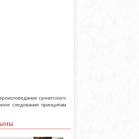
ероисповедание суннитского
янное следование принципам
СЫНЫ