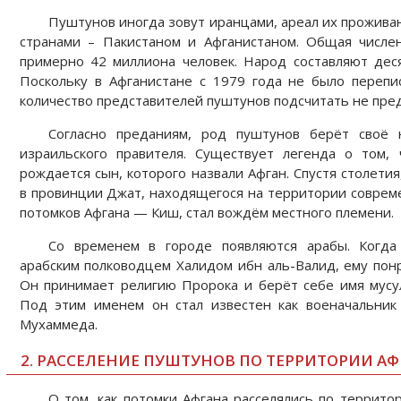
Пуштунов иногда зовут иранцами, ареал их прожива
странами – Пакистаном и Афганистаном. Общая числе
примерно 42 миллиона человек. Народ составляют деся
Поскольку в Афганистане с 1979 года не было перепи
количество представителей пуштунов подсчитать не пре
Согласно преданиям, род пуштунов берёт своё 
израильского правителя. Существует легенда о том,
рождается сын, которого назвали Афган. Спустя столети
в провинции Джат, находящегося на территории соврем
потомков Афгана — Киш, стал вождём местного племени.
Со временем в городе появляются арабы. Когда
арабским полководцем Халидом ибн аль-Валид, ему пон
Он принимает религию Пророка и берёт себе имя мус
Под этим именем он стал известен как военачальник
Мухаммеда.
2. РАССЕЛЕНИЕ ПУШТУНОВ ПО ТЕРРИТОРИИ А
О том, как потомки Афгана расселялись по террито