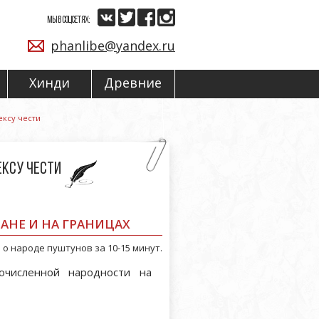
МЫ В СОЦСЕТЯХ:
phanlibe@yandex.ru
Хинди
Древние
ексу чести
ексу чести
АНЕ И НА ГРАНИЦАХ
о народе пуштунов за 10-15 минут.
очисленной народности на