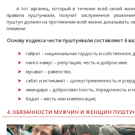
А тот афганец, который в течение всей своей жиз
правила пуштунвали, получит заслуженное уважени
пуштун должен на протяжении всей жизни доказывать с
племени.
Основу кодекса чести пуштунвали составляют 6 в
гайрaт – национальная гордость и собственное 
нанго-намyс – репутация, честь и доброе имя;
мусавaт – равенство;
сабaт и истикамaт – целеустремленность и усерд
имандари – добросовестность, порядочность и 
бадaл – месть или компенсация;
4. ОБЯЗАННОСТИ МУЖЧИН И ЖЕНЩИН ПУШТУ