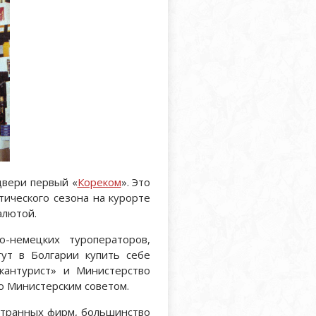
двери первый «
Кореком
». Это
стического сезона на курорте
алютой.
-немецких туроператоров,
гут в Болгарии купить себе
лкантурист» и Министерство
о Министерским советом.
странных фирм, большинство