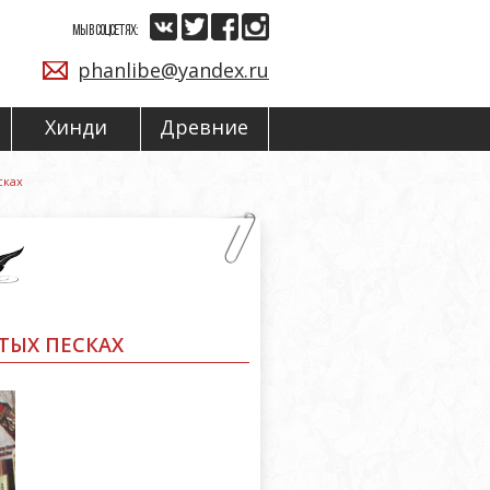
МЫ В СОЦСЕТЯХ:
phanlibe@yandex.ru
Хинди
Древние
сках
ТЫХ ПЕСКАХ