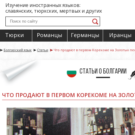
Изучение иностранных языков:
славянских, тюркских, мертвых и других
Тюрки
Романцы
Германцы
Иранцы
Болгарский язык
Статьи
Что продают в первом Корекоме на Золотых пе
Статьи о Болгарии
ЧТО ПРОДАЮТ В ПЕРВОМ КОРЕКОМЕ НА ЗОЛО