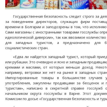
Государственная безопасность следит строго за дея
за поведением директоров, служащих фирм поставщ
времени в Болгарии и заподозрены в том, что исполня
Сами магазины с иностранными товарами госслужбы опр
идеологической диверсии», так как ввозимое количеств
для западных туристов, а предназначено для 
социалистических стран.
«Едва ли найдется западный турист, который приед
или рубашки. Это очевидно и ясно и западным продавцам
кремами и маслами, от которых меньше доход. Некото
например, ветровки же нет на рынке в западных стран
Импортированные товары в большинстве случаев 
употребления, закуплены продавцами за бесценок и 
туристам», написано в секретной справке госслужб 
начальником округа госслужбы в Варне. Этот докуме
Комиссии по досье «Государственная безопасность и тур