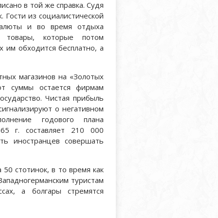
исано в той же справка. Судя
к. Гости из социалистической
валюты и во время отдыха
т товары, которые потом
х им обходится бесплатно, а
тных магазинов на «Золотых
от суммы остается фирмам
государство. Чистая прибыль
 сигнализируют о негативном
олнение годового плана
965 г. составляет 210 000
сть иностранцев совершать
50 стотинок, в то время как
. Западногерманским туристам
сах, а болгары стремятся