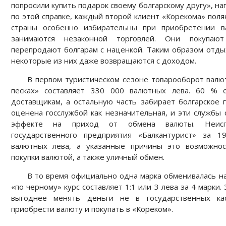
попросили купить подарок своему болгарскому другу», нап
по этой справке, каждый второй клиент «Корекома» поля
страны особенно избирательны при приобретении 
занимаются незаконной торговлей. Они покупаю
перепродают болгарам с наценкой. Таким образом отды
некоторые из них даже возвращаются с доходом.
В первом туристическом сезоне товарооборот валю
песках» составляет 330 000 валютных лева. 60 % 
доставщикам, а остальную часть забирает болгарское 
оценена госслужбой как незначительная, и эти службы
эффекте на приход от обмена валюты. Неисп
государственного предприятия «Балкантурист» за 1
валютных лева, а указанные причины это возможно
покупки валютой, а также уличный обмен.
В то время официально одна марка обменивалась на 
«по черному» курс составляет 1:1 или 3 лева за 4 марки
выгоднее менять деньги не в государственных кас
приобрести валюту и покупать в «Кореком».