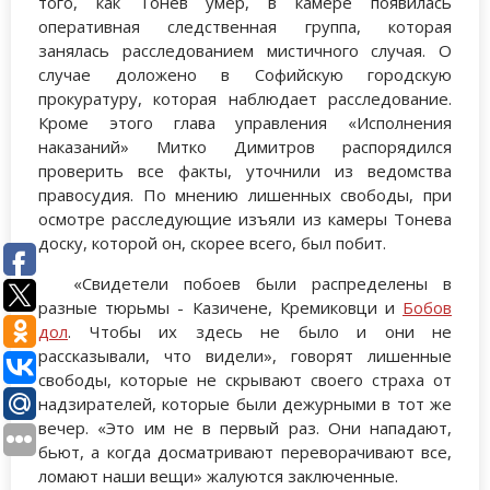
того, как Тонев умер, в камере появилась
оперативная следственная группа, которая
занялась расследованием мистичного случая. О
случае доложено в Софийскую городскую
прокуратуру, которая наблюдает расследование.
Кроме этого глава управления «Исполнения
наказаний» Митко Димитров распорядился
проверить все факты, уточнили из ведомства
правосудия. По мнению лишенных свободы, при
осмотре расследующие изъяли из камеры Тонева
доску, которой он, скорее всего, был побит.
«Свидетели побоев были распределены в
разные тюрьмы - Казичене, Кремиковци и
Бобов
дол
. Чтобы их здесь не было и они не
рассказывали, что видели», говорят лишенные
свободы, которые не скрывают своего страха от
надзирателей, которые были дежурными в тот же
вечер. «Это им не в первый раз. Они нападают,
бьют, а когда досматривают переворачивают все,
ломают наши вещи» жалуются заключенные.