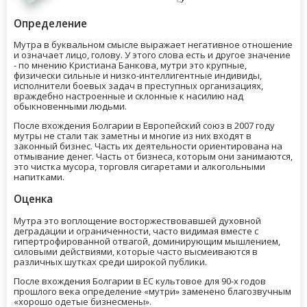
Определение
Мутра в буквальном смысле выражает негативное отношение
и означает лицо, голову. У этого слова есть и другое значение
- по мнению Кристиана Банкова, мутри это крупные,
физически сильные и низко-интеллигентные индивиды,
исполнители боевых задач в преступных организациях,
враждебно настроенные и склонные к насилию над
обыкновенными людьми.
После вхождения Болгарии в Европейский союз в 2007 году
мутры не стали так заметны и многие из них входят в
законный бизнес. Часть их деятельности ориентирована на
отмывание денег. Часть от бизнеса, которым они занимаются,
это чистка мусора, торговля сигаретами и алкогольными
напитками.
Оценка
Мутра это воплощение восторжествовавшей духовной
деградации и ограниченности, часто видимая вместе с
гипертрофированной отвагой, доминирующим мышлением,
силовыми действиями, которые часто высмеиваются в
различных шутках среди широкой публики.
После вхождения Болгарии в ЕС культовое для 90-х годов
прошлого века определение «мутри» заменено благозвучным
«хорошо одетые бизнесмены».