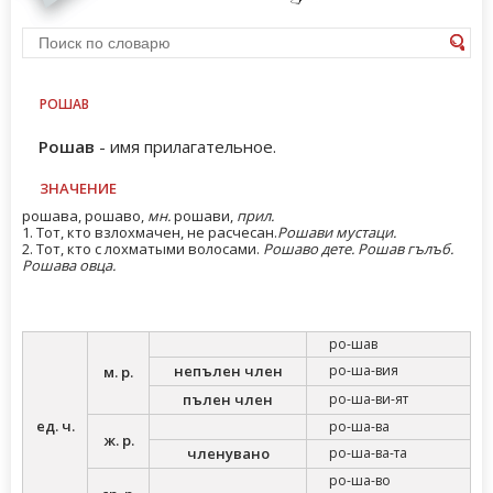
РОШАВ
Рошав
- имя прилагательное.
ЗНАЧЕНИЕ
рошава, рошаво,
мн.
рошави,
прил.
1. Тот, кто взлохмачен, не расчесан.
Рошави мустаци.
2. Тот, кто с лохматыми волосами.
Рошаво дете. Рошав гълъб.
Рошава овца.
ро-шав
непълен член
ро-ша-вия
м. р.
пълен член
ро-ша-ви-ят
ед. ч.
ро-ша-ва
ж. р.
членувано
ро-ша-ва-та
ро-ша-во