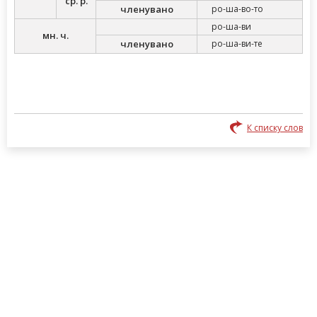
ср. р.
членувано
ро-ша-во-то
ро-ша-ви
мн. ч.
членувано
ро-ша-ви-те
К списку слов