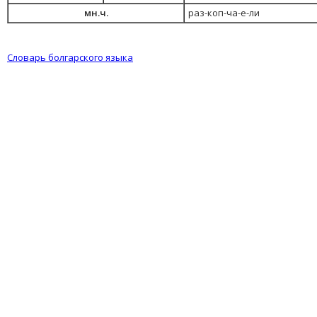
мн.ч.
раз-коп-ча-е-ли
Словарь болгарского языка