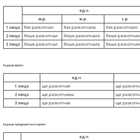
ед.ч.
м.р.
ж.р.
с.р.
1 лицо
бях разкопчал
бях разкопчала
бях разкопчало
2 лицо
беше разкопчал
беше разкопчала
беше разкопчал
3 лицо
беше разкопчал
беше разкопчала
беше разкопчал
Бъдеще време
ед.ч.
1 лицо
ще разкопчая
ще разкопч
2 лицо
ще разкопчаеш
ще разкопч
3 лицо
ще разкопчае
ще разкопч
Бъдеще предварително време
ед.ч.