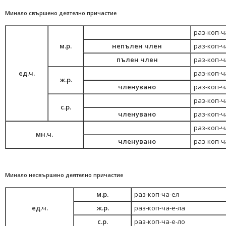
Минало свършено деятелно причастие
раз-коп-ч
м.р.
непълен член
раз-коп-ч
пълен член
раз-коп-ч
ед.ч.
раз-коп-ч
ж.р.
членувано
раз-коп-ч
раз-коп-ч
с.р.
членувано
раз-коп-ч
раз-коп-ч
мн.ч.
членувано
раз-коп-ч
Минало несвършено деятелно причастие
м.р.
раз-коп-ча-ел
ед.ч.
ж.р.
раз-коп-ча-е-ла
с.р.
раз-коп-ча-е-ло