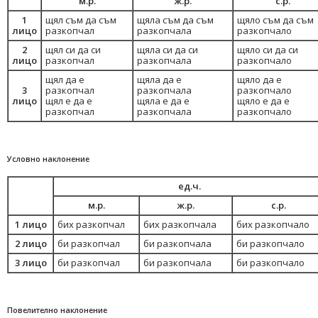
м.р.
ж.р.
с.р.
1
щял съм да съм
щяла съм да съм
щяло съм да съм
лицо
разкопчал
разкопчала
разкопчало
2
щял си да си
щяла си да си
щяло си да си
лицо
разкопчал
разкопчала
разкопчало
щял да е
щяла да е
щяло да е
3
разкопчал
разкопчала
разкопчало
лицо
щял е да е
щяла е да е
щяло е да е
разкопчал
разкопчала
разкопчало
Условно наклонение
ед.ч.
м.р.
ж.р.
с.р.
1 лицо
бих разкопчал
бих разкопчала
бих разкопчало
2 лицо
би разкопчал
би разкопчала
би разкопчало
3 лицо
би разкопчал
би разкопчала
би разкопчало
Повелително наклонение