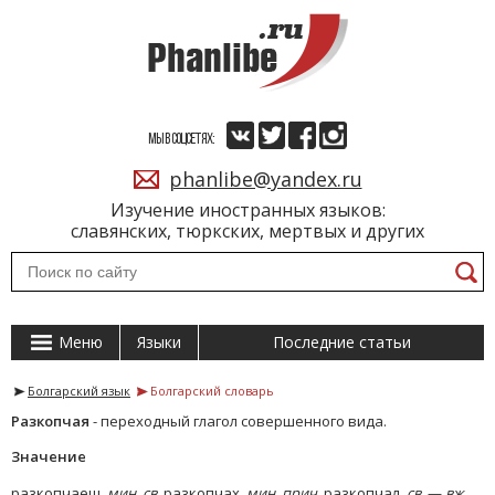
МЫ В СОЦСЕТЯХ:
phanlibe@yandex.ru
Изучение иностранных языков:
славянских, тюркских, мертвых и других
Меню
Языки
Последние статьи
Болгарский язык
Болгарский словарь
Разкопчая
- переходный глагол совершенного вида.
Значение
разкопчаеш,
мин.
св.
разкопчах,
мин. прич.
разкопчал,
св.
—
вж.