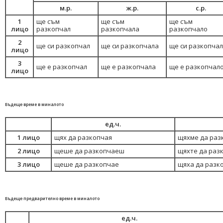
м.р.
ж.р.
с.р.
1
ще съм
ще съм
ще съм
лицо
разкопчал
разкопчала
разкопчало
2
ще си разкопчал
ще си разкопчала
ще си разкопча
лицо
3
ще е разкопчал
ще е разкопчала
ще е разкопчал
лицо
Бъдеще време в миналото
ед.ч.
1 лицо
щях да разкопчая
щяхме да раз
2 лицо
щеше да разкопчаеш
щяхте да раз
3 лицо
щеше да разкопчае
щяха да разк
Бъдеще предварително време в миналото
ед.ч.