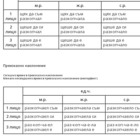
м.р.
ж.р.
с.р.
1
щях да съм
щях да съм
щях да съм
лицо
разкопчал
разкопчала
разкопчало
2
щеше да си
щеше да си
щеше да си
лицо
разкопчал
разкопчала
разкопчало
3
щеше да е
щеше да е
щеше да е
лицо
разкопчал
разкопчала
разкопчало
Преизказно наклонение
Сегашно време в преизказно наклонение
Минало несвършено време в преизказно наклонение (имперфект)
ед.ч.
м.р.
ж.р.
с.р.
1 лицо
разкопчаел съм
разкопчаела съм
разкопчаело с
2 лицо
разкопчаел си
разкопчаела си
разкопчаело си
раз-коп-ча-ел
раз-коп-ча-е-ла
раз-коп-ча-е-ло
3 лицо
разкопчаел е
разкопчаела е
разкопчаело е