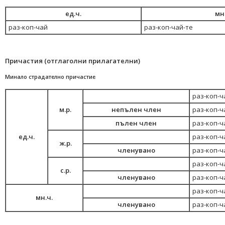
ед.ч.
мн
раз-коп-чай
раз-коп-чай-те
Причастия (отглаголни прилагателни)
Минало страдателно причастие
раз-коп-ч
м.р.
непълен член
раз-коп-ч
пълен член
раз-коп-ч
ед.ч.
раз-коп-ч
ж.р.
членувано
раз-коп-ч
раз-коп-ч
с.р.
членувано
раз-коп-ч
раз-коп-ч
мн.ч.
членувано
раз-коп-ч