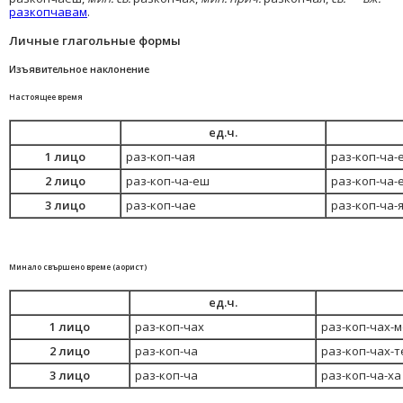
разкопчавам
.
Личные глагольные формы
Изъявительное наклонение
Настоящее время
ед.ч.
1 лицо
раз-коп-чая
раз-коп-ча-
2 лицо
раз-коп-ча-еш
раз-коп-ча-
3 лицо
раз-коп-чае
раз-коп-ча-
Минало свършено време (аорист)
ед.ч.
1 лицо
раз-коп-чах
раз-коп-чах-м
2 лицо
раз-коп-ча
раз-коп-чах-т
3 лицо
раз-коп-ча
раз-коп-ча-ха