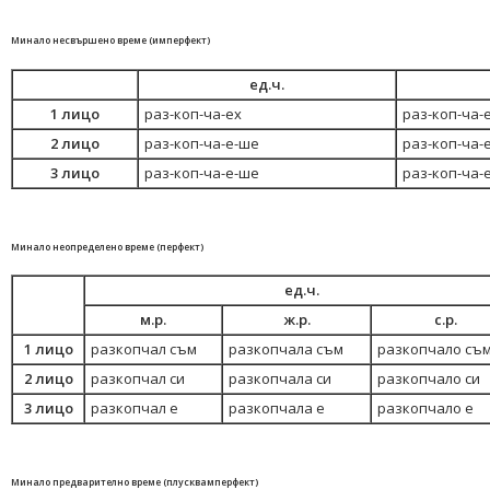
Минало несвършено време (имперфект)
ед.ч.
1 лицо
раз-коп-ча-ех
раз-коп-ча-
2 лицо
раз-коп-ча-е-ше
раз-коп-ча-
3 лицо
раз-коп-ча-е-ше
раз-коп-ча-
Минало неопределено време (перфект)
ед.ч.
м.р.
ж.р.
с.р.
1 лицо
разкопчал съм
разкопчала съм
разкопчало съ
2 лицо
разкопчал си
разкопчала си
разкопчало си
3 лицо
разкопчал е
разкопчала е
разкопчало е
Минало предварително време (плусквамперфект)