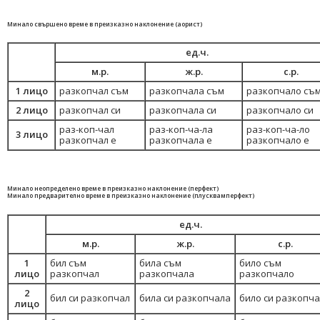
Минало свършено време в преизказно наклонение (аорист)
ед.ч.
м.р.
ж.р.
с.р.
1 лицо
разкопчал съм
разкопчала съм
разкопчало съ
2 лицо
разкопчал си
разкопчала си
разкопчало си
раз-коп-чал
раз-коп-ча-ла
раз-коп-ча-ло
3 лицо
разкопчал е
разкопчала е
разкопчало е
Минало неопределено време в преизказно наклонение (перфект)
Минало предварително време в преизказно наклонение (плусквамперфект)
ед.ч.
м.р.
ж.р.
с.р.
1
бил съм
била съм
било съм
лицо
разкопчал
разкопчала
разкопчало
2
бил си разкопчал
била си разкопчала
било си разкопч
лицо