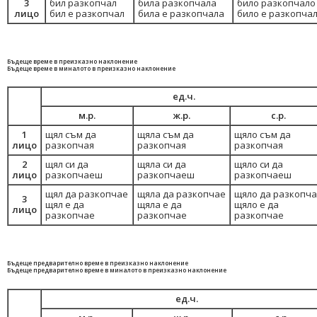
3
бил разкопчал
била разкопчала
било разкопчало
лицо
бил е разкопчал
била е разкопчала
било е разкопча
Бъдеще време в преизказно наклонение
Бъдеще време в миналото в преизказно наклонение
ед.ч.
м.р.
ж.р.
с.р.
1
щял съм да
щяла съм да
щяло съм да
лицо
разкопчая
разкопчая
разкопчая
2
щял си да
щяла си да
щяло си да
лицо
разкопчаеш
разкопчаеш
разкопчаеш
щял да разкопчае
щяла да разкопчае
щяло да разкопч
3
щял е да
щяла е да
щяло е да
лицо
разкопчае
разкопчае
разкопчае
Бъдеще предварително време в преизказно наклонение
Бъдеще предварително време в миналото в преизказно наклонение
ед.ч.