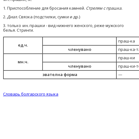
1. Приспособление для бросания камней.
Стрелям с прашка.
2.
Диал.
Связка (подстилки, сумки и др.)
3. только
мн.
прашки - вид нижнего женского, реже мужского
белья. Стринги.
праш-ка
ед.ч.
членувано
праш-ка-т
праш-ки
мн.ч.
членувано
праш-ки-т
звателна форма
—
Словарь болгарского языка