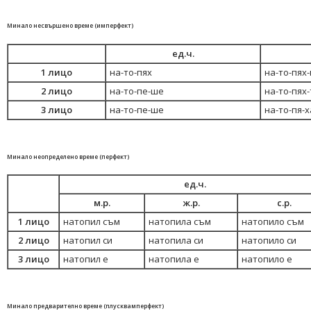
Минало несвършено време (имперфект)
ед.ч.
1 лицо
на-то-пях
на-то-пях
2 лицо
на-то-пе-ше
на-то-пях-
3 лицо
на-то-пе-ше
на-то-пя-х
Минало неопределено време (перфект)
ед.ч.
м.р.
ж.р.
с.р.
1 лицо
натопил съм
натопила съм
натопило съм
2 лицо
натопил си
натопила си
натопило си
3 лицо
натопил е
натопила е
натопило е
Минало предварително време (плусквамперфект)