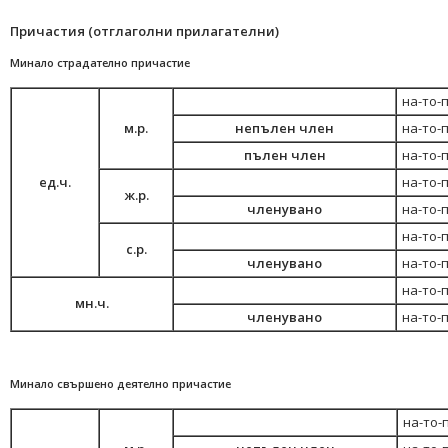
Причастия (отглаголни прилагателни)
Минало страдателно причастие
на-то-
м.р.
непълен член
на-то-
пълен член
на-то-
ед.ч.
на-то-
ж.р.
членувано
на-то-
на-то-
с.р.
членувано
на-то-
на-то-
мн.ч.
членувано
на-то-
Минало свършено деятелно причастие
на-то-