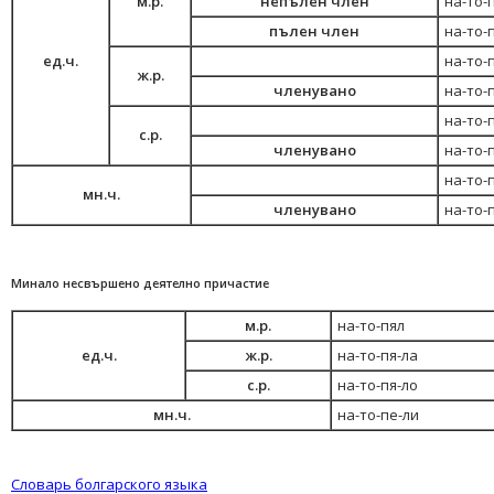
м.р.
непълен член
на-то-
пълен член
на-то-
ед.ч.
на-то-
ж.р.
членувано
на-то-
на-то-
с.р.
членувано
на-то-
на-то-
мн.ч.
членувано
на-то-
Минало несвършено деятелно причастие
м.р.
на-то-пял
ед.ч.
ж.р.
на-то-пя-ла
с.р.
на-то-пя-ло
мн.ч.
на-то-пе-ли
Словарь болгарского языка