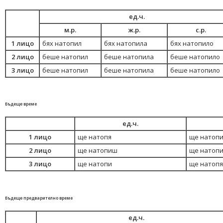
ед.ч.
м.р.
ж.р.
с.р.
1 лицо
бях натопил
бях натопила
бях натопило
2 лицо
беше натопил
беше натопила
беше натопило
3 лицо
беше натопил
беше натопила
беше натопило
Бъдеще време
ед.ч.
1 лицо
ще натопя
ще натоп
2 лицо
ще натопиш
ще натоп
3 лицо
ще натопи
ще натопя
Бъдеще предварително време
ед.ч.