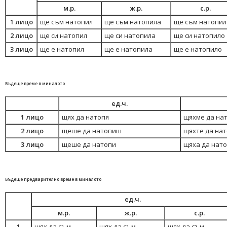
м.р.
ж.р.
с.р.
1 лицо
ще съм натопил
ще съм натопила
ще съм натопил
2 лицо
ще си натопил
ще си натопила
ще си натопило
3 лицо
ще е натопил
ще е натопила
ще е натопило
Бъдеще време в миналото
ед.ч.
1 лицо
щях да натопя
щяхме да на
2 лицо
щеше да натопиш
щяхте да на
3 лицо
щеше да натопи
щяха да нат
Бъдеще предварително време в миналото
ед.ч.
м.р.
ж.р.
с.р.
1
щях да съм
щях да съм
щях да съм