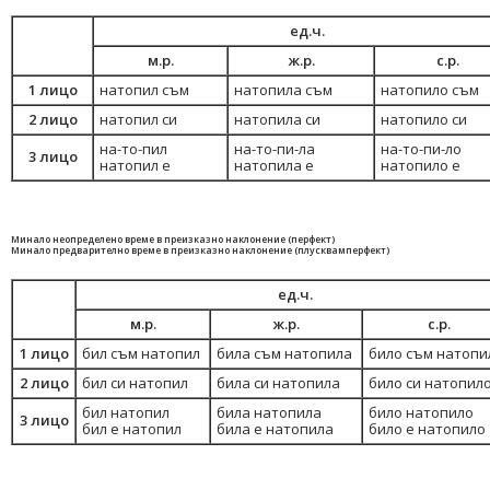
ед.ч.
м.р.
ж.р.
с.р.
1 лицо
натопил съм
натопила съм
натопило съм
2 лицо
натопил си
натопила си
натопило си
на-то-пил
на-то-пи-ла
на-то-пи-ло
3 лицо
натопил е
натопила е
натопило е
Минало неопределено време в преизказно наклонение (перфект)
Минало предварително време в преизказно наклонение (плусквамперфект)
ед.ч.
м.р.
ж.р.
с.р.
1 лицо
бил съм натопил
била съм натопила
било съм натопи
2 лицо
бил си натопил
била си натопила
било си натопил
бил натопил
била натопила
било натопило
3 лицо
бил е натопил
била е натопила
било е натопило