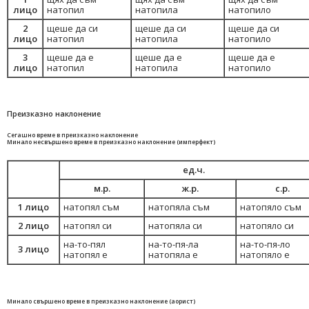
лицо
натопил
натопила
натопило
2
щеше да си
щеше да си
щеше да си
лицо
натопил
натопила
натопило
3
щеше да е
щеше да е
щеше да е
лицо
натопил
натопила
натопило
Преизказно наклонение
Сегашно време в преизказно наклонение
Минало несвършено време в преизказно наклонение (имперфект)
ед.ч.
м.р.
ж.р.
с.р.
1 лицо
натопял съм
натопяла съм
натопяло съм
2 лицо
натопял си
натопяла си
натопяло си
на-то-пял
на-то-пя-ла
на-то-пя-ло
3 лицо
натопял е
натопяла е
натопяло е
Минало свършено време в преизказно наклонение (аорист)