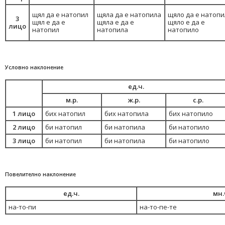
щял да е натопил
щяла да е натопила
щяло да е натопи
3
щял е да е
щяла е да е
щяло е да е
лицо
натопил
натопила
натопило
Условно наклонение
ед.ч.
м.р.
ж.р.
с.р.
1 лицо
бих натопил
бих натопила
бих натопило
2 лицо
би натопил
би натопила
би натопило
3 лицо
би натопил
би натопила
би натопило
Повелително наклонение
ед.ч.
мн.
на-то-пи
на-то-пе-те