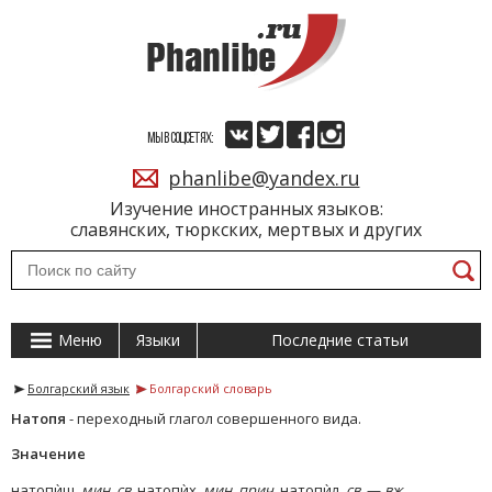
МЫ В СОЦСЕТЯХ:
phanlibe@yandex.ru
Изучение иностранных языков:
славянских, тюркских, мертвых и других
Меню
Языки
Последние статьи
Болгарский язык
Болгарский словарь
Натопя
- переходный глагол совершенного вида.
Значение
натопѝш,
мин. св.
натопѝх,
мин. прич.
натопѝл,
св.
—
вж.