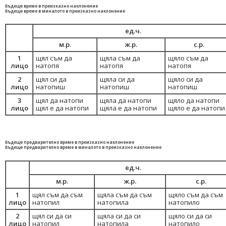
Бъдеще време в преизказно наклонение
Бъдеще време в миналото в преизказно наклонение
ед.ч.
м.р.
ж.р.
с.р.
1
щял съм да
щяла съм да
щяло съм да
лицо
натопя
натопя
натопя
2
щял си да
щяла си да
щяло си да
лицо
натопиш
натопиш
натопиш
3
щял да натопи
щяла да натопи
щяло да натопи
лицо
щял е да натопи
щяла е да натопи
щяло е да натопи
Бъдеще предварително време в преизказно наклонение
Бъдеще предварително време в миналото в преизказно наклонение
ед.ч.
м.р.
ж.р.
с.р.
1
щял съм да съм
щяла съм да съм
щяло съм да съм
лицо
натопил
натопила
натопило
2
щял си да си
щяла си да си
щяло си да си
лицо
натопил
натопила
натопило