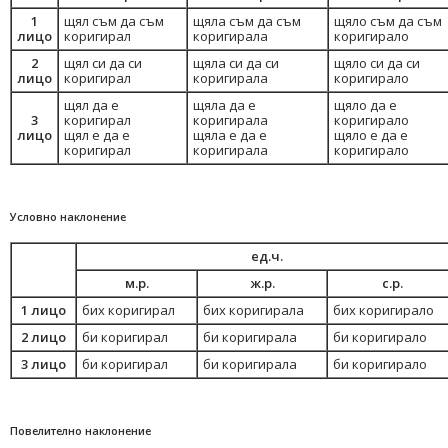
1
щял съм да съм
щяла съм да съм
щяло съм да съм
лицо
коригирал
коригирала
коригирало
2
щял си да си
щяла си да си
щяло си да си
лицо
коригирал
коригирала
коригирало
щял да е
щяла да е
щяло да е
3
коригирал
коригирала
коригирало
лицо
щял е да е
щяла е да е
щяло е да е
коригирал
коригирала
коригирало
Условно наклонение
ед.ч.
м.р.
ж.р.
с.р.
1 лицо
бих коригирал
бих коригирала
бих коригирало
2 лицо
би коригирал
би коригирала
би коригирало
3 лицо
би коригирал
би коригирала
би коригирало
Повелително наклонение