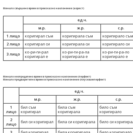
Минало свършено време в преизказно наклонение (аорист)
ед.ч.
м.р.
ж.р.
с.р.
1 лицо
коригирал съм
коригирала съм
коригирало съм
2 лицо
коригирал си
коригирала си
коригирало си
ко-ри-ги-рал
ко-ри-ги-ра-ла
ко-ри-ги-ра-ло
3 лицо
коригирал е
коригирала е
коригирало е
Минало неопределено време в преизказно наклонение (перфект)
Минало предварително време в преизказно наклонение (плусквамперфект)
ед.ч.
м.р.
ж.р.
с.р.
1
бил съм
била съм
било съм
лицо
коригирал
коригирала
коригирало
2
бил си коригирал
била си коригирала
било си коригира
лицо
3
бил коригирал
била коригирала
било коригирало