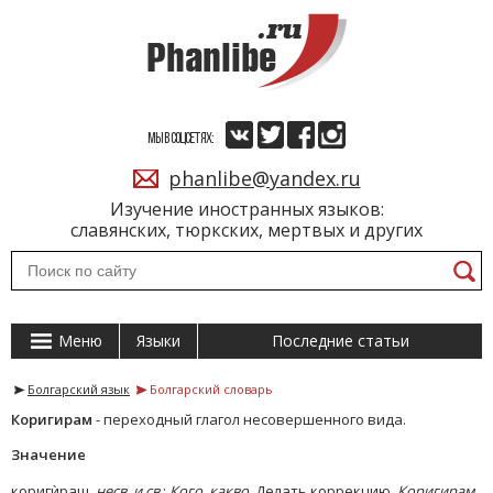
МЫ В СОЦСЕТЯХ:
phanlibe@yandex.ru
Изучение иностранных языков:
славянских, тюркских, мертвых и других
Меню
Языки
Последние статьи
Болгарский язык
Болгарский словарь
Коригирам
- переходный глагол несовершенного вида.
Значение
коригѝраш,
несв. и св.
;
Кого, какво.
Делать коррекцию.
Коригирам