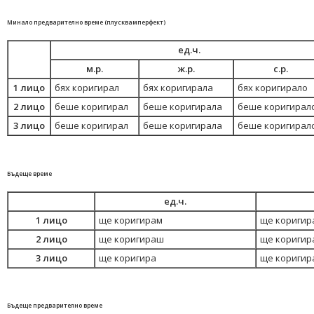
Минало предварително време (плусквамперфект)
ед.ч.
м.р.
ж.р.
с.р.
1 лицо
бях коригирал
бях коригирала
бях коригирало
2 лицо
беше коригирал
беше коригирала
беше коригирал
3 лицо
беше коригирал
беше коригирала
беше коригирал
Бъдеще време
ед.ч.
1 лицо
ще коригирам
ще коригир
2 лицо
ще коригираш
ще коригир
3 лицо
ще коригира
ще коригир
Бъдеще предварително време