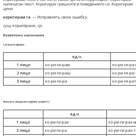
напечатан текст. Коригирах грешките в поведението си. Коригирам
цени.
коригирам се
. — Исправлять свою ошибку.
сущ.
коригѝране,
ср.
Изявително наклонение
Сегашно време
ед.ч.
1 лицо
ко-ри-ги-рам
ко-ри-ги-ра
2 лицо
ко-ри-ги-раш
ко-ри-ги-ра-
3 лицо
ко-ри-ги-ра
ко-ри-ги-ра
Минало свършено време (аорист)
ед.ч.
1 лицо
ко-ри-ги-рах
ко-ри-ги-рах-
2 лицо
ко-ри-ги-ра
ко-ри-ги-рах-