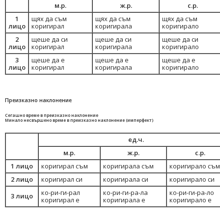
м.р.
ж.р.
с.р.
1
щях да съм
щях да съм
щях да съм
лицо
коригирал
коригирала
коригирало
2
щеше да си
щеше да си
щеше да си
лицо
коригирал
коригирала
коригирало
3
щеше да е
щеше да е
щеше да е
лицо
коригирал
коригирала
коригирало
Преизказно наклонение
Сегашно време в преизказно наклонение
Минало несвършено време в преизказно наклонение (имперфект)
ед.ч.
м.р.
ж.р.
с.р.
1 лицо
коригирал съм
коригирала съм
коригирало съм
2 лицо
коригирал си
коригирала си
коригирало си
ко-ри-ги-рал
ко-ри-ги-ра-ла
ко-ри-ги-ра-ло
3 лицо
коригирал е
коригирала е
коригирало е