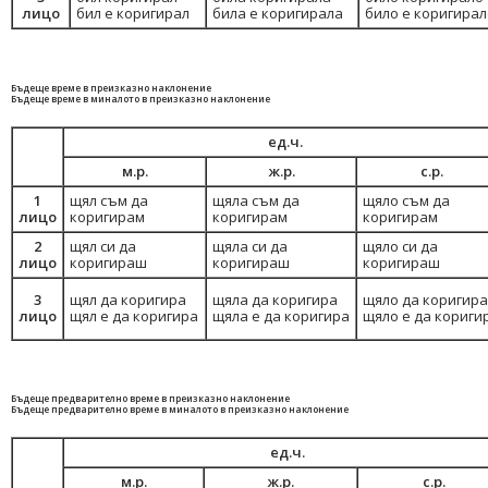
лицо
бил е коригирал
била е коригирала
било е коригирал
Бъдеще време в преизказно наклонение
Бъдеще време в миналото в преизказно наклонение
ед.ч.
м.р.
ж.р.
с.р.
1
щял съм да
щяла съм да
щяло съм да
лицо
коригирам
коригирам
коригирам
2
щял си да
щяла си да
щяло си да
лицо
коригираш
коригираш
коригираш
3
щял да коригира
щяла да коригира
щяло да коригира
лицо
щял е да коригира
щяла е да коригира
щяло е да кориги
Бъдеще предварително време в преизказно наклонение
Бъдеще предварително време в миналото в преизказно наклонение
ед.ч.
м.р.
ж.р.
с.р.