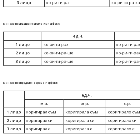
3 лицо
ко-ри-ги-ра
ко-ри-ги-ра-ха
Минало несвършено време (имперфект)
ед.ч.
1 лицо
ко-ри-ги-рах
ко-ри-ги-ра
2 лицо
ко-ри-ги-ра-ше
ко-ри-ги-ра
3 лицо
ко-ри-ги-ра-ше
ко-ри-ги-ра
Минало неопределено време (перфект)
ед.ч.
м.р.
ж.р.
с.р.
1 лицо
коригирал съм
коригирала съм
коригирало съм
2 лицо
коригирал си
коригирала си
коригирало си
3 лицо
коригирал е
коригирала е
коригирало е