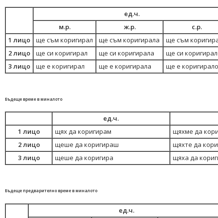
ед.ч.
м.р.
ж.р.
с.р.
1 лицо
ще съм коригирал
ще съм коригирала
ще съм коригир
2 лицо
ще си коригирал
ще си коригирала
ще си коригирал
3 лицо
ще е коригирал
ще е коригирала
ще е коригирал
Бъдеще време в миналото
ед.ч.
1 лицо
щях да коригирам
щяхме да кор
2 лицо
щеше да коригираш
щяхте да кор
3 лицо
щеше да коригира
щяха да кори
Бъдеще предварително време в миналото
ед.ч.