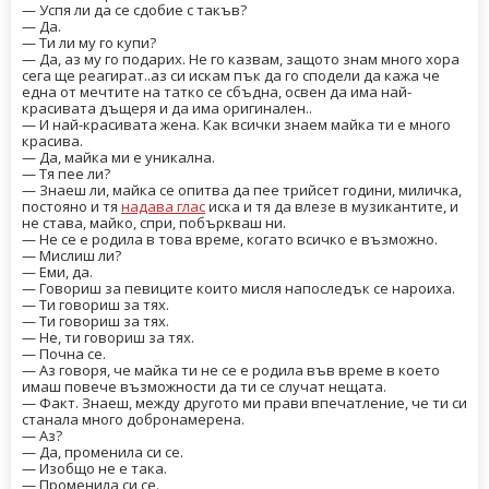
— Успя ли да се сдобие с такъв?
— Да.
— Ти ли му го купи?
— Да, аз му го подарих. Не го казвам, защото знам много хора
сега ще реагират..аз си искам пък да го сподели да кажа че
една от мечтите на татко се сбъдна, освен да има най-
красивата дъщеря и да има оригинален..
— И най-красивата жена. Как всички знаем майка ти е много
красива.
— Да, майка ми е уникална.
— Тя пее ли?
— Знаеш ли, майка се опитва да пее трийсет години, миличка,
постояно и тя
надава глас
иска и тя да влезе в музикантите, и
не става, майко, спри, побъркваш ни.
— Не се е родила в това време, когато всичко е възможно.
— Мислиш ли?
— Еми, да.
— Говориш за певиците които мисля напоследък се нароиха.
— Ти говориш за тях.
— Ти говориш за тях.
— Не, ти говориш за тях.
— Почна се.
— Аз говоря, че майка ти не се е родила във време в което
имаш повече възможности да ти се случат нещата.
— Факт. Знаеш, между другото ми прави впечатление, че ти си
станала много добронамерена.
— Аз?
— Да, променила си се.
— Изобщо не е така.
— Променила си се.