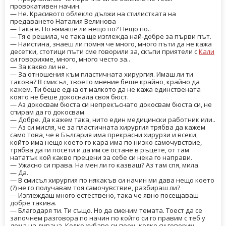
провокативен начин.
— Не. Красивото облекло дължи на стилистката на
предаването Наталия Велинова
— Така е. Но нямаше ли нещо по? Нещо по..
— Тя е решила, че така ще изглежда най-добре за първи път.
— Наистина, знаеш ли помня че много, много пъти да не кажа
десетки, стотици пъти сме говорили за, скъпи приятели с
Кали
си говорихме, много, много често за..
— За какво ли не..
— За отношения към пластичната хирургия. Имаш ли ти
такова? В смисъл, твоето мнение беше крайно, крайно да
кажем. Ти беше една от малкото да не кажа единствената
която не беше докоснала своя бюст.
— Аз докосвам бюста си непрекъснато докосвам бюста си, не
спирам да го докосвам.
— Добре. Да кажем така, нито един медицински работник или..
— Аз си мисля, че за пластичната хирургия трябва да кажем
само това, че в България има прекрасни хирурзи и всеки,
който има нещо което го кара има по низко самочувствие,
трябва да ги посети и да им се остане в ръцете, от там
нататък кой какво прецени за себе си нека го направи.
— Ужасно си права. На мен ли го казваш? Аз там спя, мила.
— Да.
— В смисъл хирургия по някакъв си начин ми дава нещо което
(?) не го получавам тоя самочувствие, разбираш ли?
— Изглеждаш много естествено, така че явно посещаваш
добре такива.
— Благодаря ти. Ти също. Но да сменим темата. Тоест да се
започнем разговора по начин по който си го правим с теб у
дома на дивана. Колко хубаво си пеем, колко си говорим.