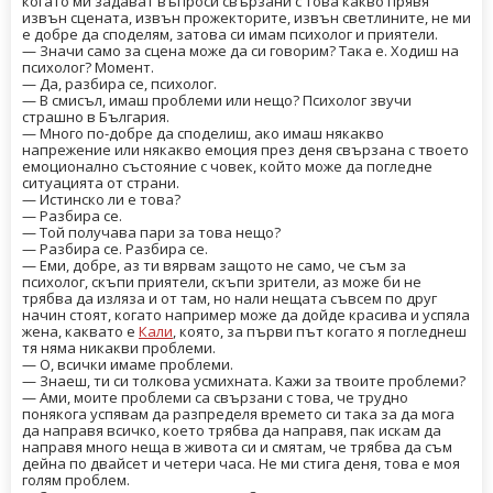
когато ми задават въпроси свързани с това какво прявя
извън сцената, извън прожекторите, извън светлините, не ми
е добре да споделям, затова си имам психолог и приятели.
— Значи само за сцена може да си говорим? Така е. Ходиш на
психолог? Момент.
— Да, разбира се, психолог.
— В смисъл, имаш проблеми или нещо? Психолог звучи
страшно в България.
— Много по-добре да споделиш, ако имаш някакво
напрежение или някакво емоция през деня свързана с твоето
емоционално състояние с човек, който може да погледне
ситуацията от страни.
— Истинско ли е това?
— Разбира се.
— Той получава пари за това нещо?
— Разбира се. Разбира се.
— Еми, добре, аз ти вярвам защото не само, че съм за
психолог, скъпи приятели, скъпи зрители, аз може би не
трябва да изляза и от там, но нали нещата съвсем по друг
начин стоят, когато например може да дойде красива и успяла
жена, каквато е
Кали
, която, за първи път когато я погледнеш
тя няма никакви проблеми.
— О, всички имаме проблеми.
— Знаеш, ти си толкова усмихната. Кажи за твоите проблеми?
— Ами, моите проблеми са свързани с това, че трудно
понякога успявам да разпределя времето си така за да мога
да направя всичко, което трябва да направя, пак искам да
направя много неща в живота си и смятам, че трябва да съм
дейна по двайсет и четери часа. Не ми стига деня, това е моя
голям проблем.