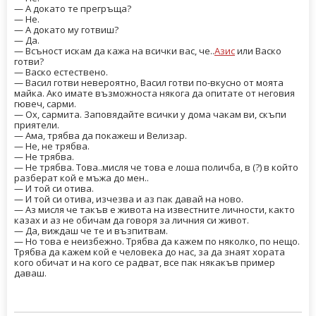
— А докато те прегръща?
— Не.
— А докато му готвиш?
— Да.
— Всъност искам да кажа на всички вас, че..
Азис
или Васко
готви?
— Васко естествено.
— Васил готви невероятно, Васил готви по-вкусно от моята
майка. Ако имате възможноста някога да опитате от неговия
гювеч, сарми.
— Ох, сармита. Заповядайте всички у дома чакам ви, скъпи
приятели.
— Ама, трябва да покажеш и Велизар.
— Не, не трябва.
— Не трябва.
— Не трябва. Това..мисля че това е лоша поличба, в (?) в който
разберат кой е мъжа до мен..
— И той си отива.
— И той си отива, изчезва и аз пак давай на ново.
— Аз мисля че такъв е живота на известните личности, както
казах и аз не обичам да говоря за личния си живот.
— Да, виждаш че те и възпитвам.
— Но това е неизбежно. Трябва да кажем по няколко, по нещо.
Трябва да кажем кой е человека до нас, за да знаят хората
кого обичат и на кого се радват, все пак някакъв пример
даваш.