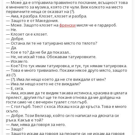
— Може да е отправила правилното послание, всъщност това
е мнението за музика, която сте чули. Виж колкото на место
первичните неща се оказват на (?).
— Ама, я разбра. Клозет, клозет и разбра.
— Защото е от Македония.
— Може. Защото клозет на
френски
мисля че е гардероб.
— Не.
— Клозет си е клозет.
— Добре.
— Остана ли те не татуирано място по тялото?
— Да.
— Кое е то? Да не би да показал..
— Не, не искай това. Обожавам татуировките.
— Искам го.
— Кое? Ето тук имам татуировка, и тук, тук нямам татуировка.
— Това е много тривиално. Покажи някое друго място, защото
аз (?).
— (?). Има ли нещо което да не сте виждали от мен?
— Има ли нещо което не сте виждали?
— Е, сега.
— Ама, искаме да те видим такава истинска, красива в цялата
прелест, другия път ще те поканя отнова да ме дойдеш на
гости само че с вечерен туалет с гол гърб.
— С гол гърб. Тоест с коса. Искаш коса до кръста. Това е много
скъпо.
— Добре. Този Велизар, който си го написал на дясната си
ръка. Какъв е той?
— Ами, няма да говоря за него.
— Защо?
— Защото искам да говоря за песните си, не искам да говоря