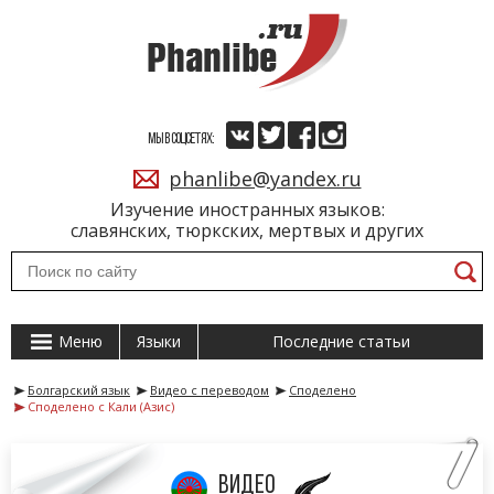
МЫ В СОЦСЕТЯХ:
phanlibe@yandex.ru
Изучение иностранных языков:
славянских, тюркских, мертвых и других
Меню
Языки
Последние статьи
Болгарский язык
Видео с переводом
Споделено
Споделено с Кали (Азис)
видео