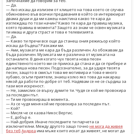
започнахме да говорим за теб.
— Да.
— Ако искаш да излизем от клишето на това което се случва
обикновено във всички предавания в който се интервюират
двама души и да ми кажеш наистина какво те кара да
изглеждаш по този начин? Какво те кара да правиш музика,
която правиш в момента? Защото аз знам че освен музиката
ти имаш и друга страст и това е телевизията.
— Да.
— Какво ти пречи все още да станеш ония режисьор който
искаш да бъдеш? Разкажи ми.
— Ами, музаката ме кара да бъда различен. Аз обожавам да
бъда различен. Музиката ми е различна от музиката на
останалите. В деня когато чух твоята нова песен
единственото което ми се прииска да стана и да се прибере и
да напиша нова песен. Подсознателно, за да ударя твоята
песен, защото в смисъл това ме мотивира и това е много
хубаво, скъпи приятели, знаеш колко яко това да накараш
някой да работи по-добре от теб. Надявам се не се сърдиш за
тази моя искреност.
— Не, замислих се върху думите ти. Чудя се кой ме провокира
за последен път.
— Ти ме провокираш в момента..
— Аз се чудя меня кой ме провокира за последен път.
— Кой?
— Мисля че се казва Никос Вертис.
— Е, добър е.
— Най-добрия. Иначе последните ти парчета са
изключителни. Между другото защо точно
не мога да живея
без теб
Андреа
има мъже които искат да живеят, не могат да