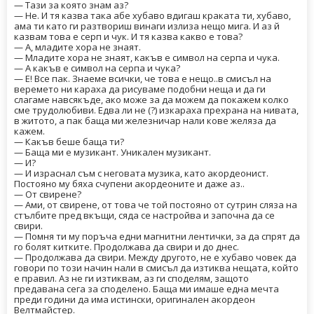
— Тази за която знам аз?
— Не. И тя казва така абе хубаво вдигаш краката ти, хубаво,
ама ти като ги разтвориш винаги излиза нещо мига. И аз й
казвам това е серп и чук. И тя казва какво е това?
— А, младите хора не знаят.
— Младите хора не знаят, какъв е символ на серпа и чука.
— А какъв е символ на серпа и чука?
— Е! Все пак. Знаеме всички, че това е нещо..в смисъл на
веремето ни караха да рисуваме подобни неща и да ги
слагаме навсякъде, ако може за да можем да покажем колко
сме трудолюбиви. Едва ли не (?) изкараха прехрана на нивата,
в житото, а пак баща ми железничар нали кове желяза да
кажем.
— Какъв беше баща ти?
— Баща ми е музикант. Уникален музикант.
— И?
— И израснал съм с неговата музика, като акордеонист.
Постояно му бяха счупени акордеоните и даже аз..
— От свирене?
— Ами, от свирене, от това че той постояно от сутрин сляза на
стълбите пред вкъщи, сяда се настройва и започна да се
свири.
— Помня ти му поръча едни магнитни лентички, за да спрят да
го болят китките. Продолжава да свири и до днес.
— Продолжава да свири. Между другото, не е хубаво човек да
говори по този начин нали в смисъл да изтиква нещата, който
е правил. Аз не ги изтиквам, аз ги споделям, защото
предавана сега за споделено. Баща ми имаше една мечта
преди години да има истински, оригинален акордеон
Велтмайстер.