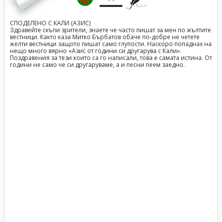
СПОДЕЛЕНО С КАЛИ (АЗИС)
Здравейте скъпи зрители, знаете че часто пишат за мен по жълтите
вестници. Както каза Митко Бърбатов обаче по-добре не четете
желти вестници защото пишат само глупости. Наскоро попаднах на
нещо много вярно «Азис от години си другарува с Кали».
Поздравения за тези които са го написали, това е самата истина. От
години не само че си другаруваме, а и песни пеем заедно.