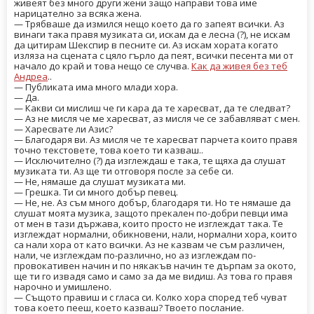
живеят без много други жени защо направи това име
нарицателно за всяка жена.
— Трябваше да измился нещо което да го запеят всички. Аз
винаги така правя музиката си, искам да е лесна (?), не искам
да цитирам Шекспир в песните си. Аз искам хората когато
изляза на сцената с цяло гърло да пеят, всички песента ми от
начало до край и това нещо се случва.
Как да живея без теб
Андреа
..
— Публиката има много млади хора.
— Да.
— Какви си мислиш че ги кара да те харесват, да те следват?
— Аз не мисля че ме харесват, аз мисля че се забавляват с мен.
— Харесвате ли Азис?
— Благодаря ви. Аз мисля че те харесват парчета които правя
точно текстовете, това което ти казваш..
— Исключително (?) да изглеждаш е така, те щяха да слушат
музиката ти. Аз ще ти отговоря после за себе си.
— Не, нямаше да слушат музиката ми.
— Грешка. Ти си много добър певец.
— Не, не. Аз съм много добър, благодаря ти. Но те нямаше да
слушат моята музика, защото прекален по-добри певци има
от мен в тази държава, които просто не изглеждат така. Те
изглеждат нормални, обикновени, нали, нормални хора, които
са нали хора от като всички. Аз не казвам че съм различен,
нали, че изглеждам по-различно, но аз изглеждам по-
провокативен начин и по някакъв начин те дърпам за окото,
ще ти го извадя само и само за да ме видиш. Аз това го правя
нарочно и умишлено.
— Същото правиш и с гласа си. Колко хора според теб чуват
това което пееш, което казваш? Твоето послание.