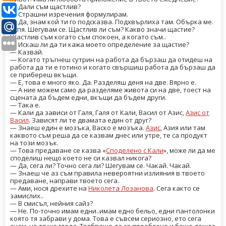
— Дали съм щастлив?
— Страшни изречения формулирам.
— Да, знам кой ти го подсказва. Подхвърлиха там. Обърка ме.
Успя. Шегувам се. Щастлив ли съм? Какво значи щастие?
Щастлив съм когато съм спокоен, а когато съм..
— Искаш ли да ти кажа моето определение за щастие?
— Казвай.
— Когато тръгнеш сутрин на работа да бързаш да отидеш на
работа да ти е готино и когато свършиш работа да бързаш да
се прибереш вкъщи.
— Е, това е много яко. Да. Разделяш деня на две. Вярно е.
— А ние можем само да разделяме живота си на две, тоест на
сцената да бъдем едни, вкъщи да бъдем други.
— Така е.
— Кали да зависи от Галя, Галя от Кали, Васил от Азис,
Азис от
Васил
. Зависят ли те двамата един от друг?
— Знаеш един е мозъка, Васко е мозъка.
Азис
, Азия или там
каквото съм реша да се казвам днес или утре, те са продукт
на този мозък.
— Това предаване се казва «
Споделено с Кали
», може ли да ме
споделиш нещо което не си казвал никога?
— Да, сега ли? Точно сега ли? Шегувам се. Чакай. Чакай.
— Знаеш че аз съм правила невероятни излияния в твоето
предаване, направи твоето сега.
— Ами, нося дрехите на
Николета Лозанова
. Сега както се
замислих..
— В смисъл, нейния сайз?
— Не. По-точно имам едни..имам едно бельо, едни пантолонки
която тя забрави у дома. Това е съвсем сериозно, ето сега