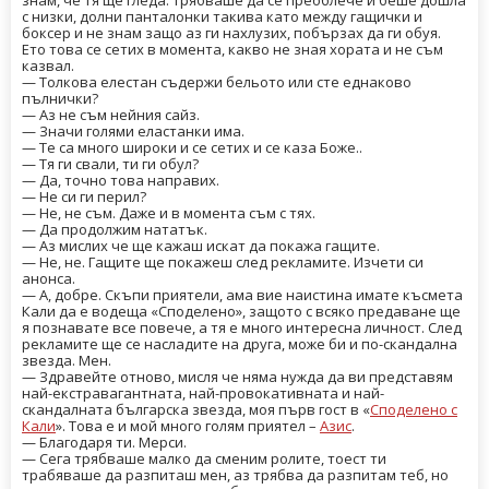
знам, че тя ще гледа. Трябваше да се преоблече и беше дошла
с низки, долни панталонки такива като между гащички и
боксер и не знам защо аз ги нахлузих, побързах да ги обуя.
Ето това се сетих в момента, какво не зная хората и не съм
казвал.
— Толкова елестан съдержи бельото или сте еднаково
пълнички?
— Аз не съм нейния сайз.
— Значи голями еластанки има.
— Те са много широки и се сетих и се каза Боже..
— Тя ги свали, ти ги обул?
— Да, точно това направих.
— Не си ги перил?
— Не, не съм. Даже и в момента съм с тях.
— Да продолжим нататък.
— Аз мислих че ще кажаш искат да покажа гащите.
— Не, не. Гащите ще покажеш след рекламите. Изчети си
анонса.
— А, добре. Скъпи приятели, ама вие наистина имате късмета
Кали да е водеща «Споделено», защото с всяко предаване ще
я познавате все повече, а тя е много интересна личност. След
рекламите ще се насладите на друга, може би и по-скандална
звезда. Мен.
— Здравейте отново, мисля че няма нужда да ви представям
най-екстравагантната, най-провокативната и най-
скандалната българска звезда, моя първ гост в «
Споделено с
Кали
». Това е и мой много голям приятел –
Азис
.
— Благодаря ти. Мерси.
— Сега трябваше малко да сменим ролите, тоест ти
трабяваше да разпиташ мен, аз трябва да разпитам теб, но