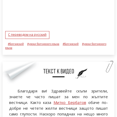
С переводом на русский
#болгарский
#уроки болгарского языка
#болгарский
#уроки болгарского
языка
Текст к видео
Благодаря ви! Здравейте скъпи зрители,
знаете че часто пишат за мен по жълтите
вестници. Както каза
Митко Бербатов
обаче по-
добре не четете желти вестници защото пишат
само глупости. Наскоро попаднах на нещо много