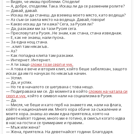
— Видях, че имаш проблеми. Сподели!
— А, добре, споделям. Така. Искаш ли да се разменим ролите?
— Давай, давай.
— Искаш ли да станеш..да вземеш моето място, като водеща?
— Аз съм си заела място на водеща. Давай, говори!
— Какво искаш да ти кажа? Сега, за Русия ли?
— Да, разкажи ми за тази Русия сега.
— Пресловутата Русия...Не знам, как стана, стана изведнаж.
— Е, как не знаеш, нали пусна..
— За една нощ стана.
— ..клип там някакъв..
— Аз?
— Как попадна клипа там разкажи.
— Интернет. Интернет.
— А ти защо
сложи този серп и чук.
— А това е вече и втория клип, който беше забелязан, защото
исках да им го начуках по някакъв начин.
— Успял.
— Да, и успях.
— Но те в началото се шегуваха с това нещо.
— Подиграваха ми се. До момента в който
сложих на чатала си
серп и чук
, който е символ нали на социализма в Русия.
— Да.
— Мисля, че беше и като герб на знамето им, нали на флага,
който е националния им. Много хора обаче за съжаление и
моите хора..знаеш аз имам една приятелка, която на
деветнайсет години, много ми е готино, в смисъл когато идва
в нас на гости и се гримираме и правим..
— Мъж или жена?
— Жена, приятелка. На деветнайсет години. Благодаря.