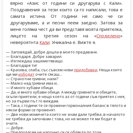
вярно «Азис от години си другарува с Кали».
Поздравения за тези които са го написали, това е
самата истина. От години не само че си
другаруваме, а и песни пеем заедно. Затова за
мене голяма чест да ви представя моята приятелка,
лицето на третия сезон на «
Споделено
»
невероятнта
Кали
. Уникална е. Вижте я.
— Заповядай, добре дошла в моето предаване.
— Благодаря. Добре заварил.
— Изглеждаш зашеметяващо.
— Благодаря ти!
— Красива, слаба, със съвсем нови
придобивки
. Неща които
ще ми
избодат
очите сякаш...
— Страхотни гривни, нали?
— Малко над гривни има и..
— И много хубави обици.
— Да, и много хубави обици. А между гривните и обиците,
скъпи приятели, е нещо което аз от години съм приятел с нея,
но за първи път го виждам.
— Така, с години те се промени гормоналния баланс в тялото и
някои форми се променят.
— Две нови момичета които не знам дали трябва..в началото
не трябва да започвам с това, но не можел те ми бодат в
очите.
— Добре.
— Предполагам че нарочно си се облякла по този