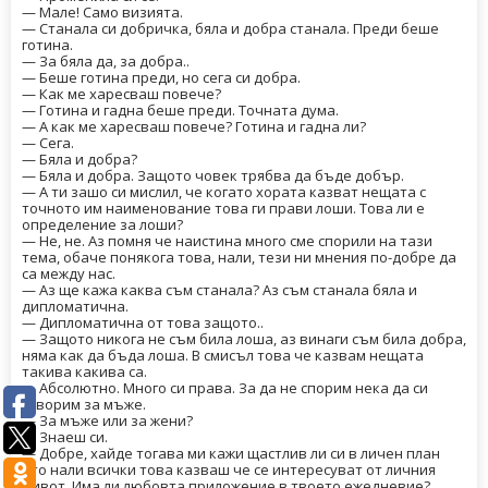
— Мале! Само визията.
— Станала си добричка, бяла и добра станала. Преди беше
готина.
— За бяла да, за добра..
— Беше готина преди, но сега си добра.
— Как ме харесваш повече?
— Готина и гадна беше преди. Точната дума.
— А как ме харесваш повече? Готина и гадна ли?
— Сега.
— Бяла и добра?
— Бяла и добра. Защото човек трябва да бъде добър.
— А ти зашо си мислил, че когато хората казват нещата с
точното им наименование това ги прави лоши. Това ли е
определение за лоши?
— Не, не. Аз помня че наистина много сме спорили на тази
тема, обаче понякога това, нали, тези ни мнения по-добре да
са между нас.
— Аз ще кажа каква съм станала? Аз съм станала бяла и
дипломатична.
— Дипломатична от това защото..
— Защото никога не съм била лоша, аз винаги съм била добра,
няма как да бъда лоша. В смисъл това че казвам нещата
такива какива са.
— Абсолютно. Много си права. За да не спорим нека да си
говорим за мъже.
— За мъже или за жени?
— Знаеш си.
— Добре, хайде тогава ми кажи щастлив ли си в личен план
ето нали всички това казваш че се интересуват от личния
живот. Има ли любовта приложение в твоето ежедневие?