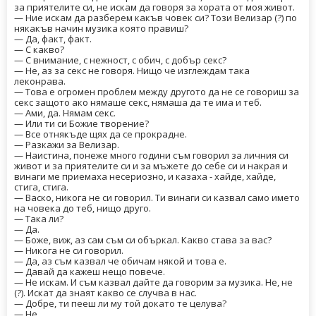
за приятелите си, не искам да говоря за хората от моя живот.
— Ние искам да разберем какъв човек си? Този Велизар (?) по
някакъв начин музика която правиш?
— Да, факт, факт.
— С какво?
— С внимание, с нежност, с обич, с добър секс?
— Не, аз за секс не говоря. Нищо че изглеждам така
леконрава.
— Това е огромен проблем между другото да не се говориш за
секс защото ако нямаше секс, нямаша да те има и теб.
— Ами, да. Нямам секс.
— Или ти си Божие творение?
— Все отнякъде щях да се прокрадне.
— Разкажи за Велизар.
— Наистина, понеже много години съм говорил за личния си
живот и за приятелите си и за мъжете до себе си и накрая и
винаги ме приемаха несериозно, и казаха - хайде, хайде,
стига, стига.
— Васко, никога не си говорил. Ти винаги си казвал само името
на човека до теб, нищо друго.
— Така ли?
— Да.
— Боже, виж, аз сам съм си объркал. Какво става за вас?
— Никога не си говорил.
— Да, аз съм казвал че обичам някой и това е.
— Давай да кажеш нещо повече.
— Не искам. И съм казвал дайте да говорим за музика. Не, не
(?). Искат да знаят какво се случва в нас.
— Добре, ти пееш ли му той докато те целува?
— Не.