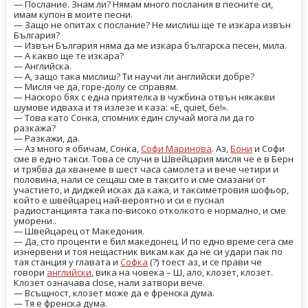
— Послание. Знам ли? Нямам много послания в песните си,
имам купон в моите песни.
— Защо не опитах с послание? Не мислиш ще те изкара извън
България?
— Извън България няма да ме изкара българска песен, мила.
— А какво ще те изкара?
— Английска.
— А, защо така мислиш? Ти научи ли английски добре?
— Мисля че да, горе-долу се справям.
— Наскоро бях с една приятелка в чужбина отвън някакви
шумове идваха и тя излезе и каза: «Е, quiet, бе!».
— Това като Сонка, спомних един случай мога ли да го
разкажа?
— Разкажи, да.
— Аз много я обичам, Сонка,
Софи Маринова
. Аз,
Бони
и Софи
сме в едно такси. Това се случи в Швейцария мисля че е в Берн
и трябва да хванеме в шест часа самолета и вече четири и
половина, нали се сещаш сме в таксито и сме смазани от
участието, и диджей исках да кажа, и таксиметровия шофьор,
който е швейцарец най-вероятно и си е пуснал
радиостанцията така по-високо отколкото е нормално, и сме
уморени..
— Швейцарец от Македония.
— Да, сто проценти е бил македонец. И по едно време сега сме
изнервени и тоя нещастник викам как да не си удари пак по
тая станция у главата и
Софка
(?) тоест аз, и се прави че
говори
английски
, вика на човека – Ш, ало, клозет, клозет.
Клозет означава close, нали затвори вече.
— Всъщност, клозет може да е френска дума.
— Тя е френска дума.