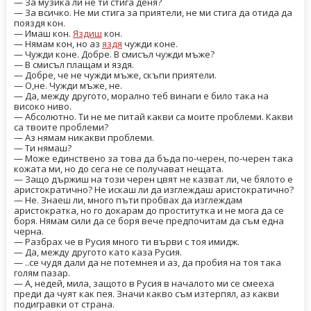
— За музика ли не ти стига деня?
— За всичко. Не ми стига за приятели, не ми стига да отида да
пояздя кон.
— Имаш кон.
Яздиш
кон.
— Нямам кон, но аз
яздя
чужди коне.
— Чужди коне. Добре. В смисъл чужди мъже?
— В смисъл плащам и яздя.
— Добре, че не чужди мъже, скъпи приятели.
— О,не. Чужди мъже, не.
— Да, между другото, морално теб винаги е било така на
високо ниво.
— Абсолютно. Ти не ме питай какви са моите проблеми. Какви
са твоите проблеми?
— Аз нямам никакви проблеми.
— Ти нямаш?
— Може единствено за това да бъда по-черен, по-черен така
кожата ми, но до сега не се получават нещата.
— Защо държиш на този черен цвят не казват ли, че бялото е
аристократично? Не искаш ли да изглеждаш аристократично?
— Не. Знаеш ли, много пъти пробвах да изглеждам
аристократка, но го докарам до проститутка и не мога да се
боря. Нямам сили да се боря вече предпочитам да съм една
черна.
— Разбрах че в Русия много ти върви с тоя имидж.
— Да, между другото като каза Русия.
— ..се чудя дали да не потемнея и аз, да пробия на тоя така
голям пазар.
— А, недей, мила, защото в Русия в началото ми се смееха
преди да чуят как пея. Значи какво съм изтерпял, аз какви
подигравки от страна.