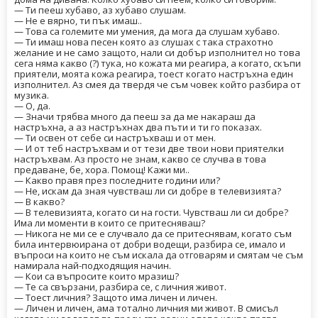
— Ти пееш хубаво, аз хубаво слушам.
— Не е вярно, ти пък имаш..
— Това са големите ми умения, да мога да слушам хубаво.
— Ти имаш нова песен която аз слушах с така страхотно
желание и не само защото, нали си добър изполнител но това
сега няма какво (?) тука, но кожата ми реагира, а когато, скъпи
приятели, моята кожа реагира, тоест когато настръхна един
изполнител. Аз смея да твердя че съм човек който разбира от
музика.
— О, да.
— Значи трябва много да пееш за да ме накараш да
настръхна, а аз настръхнах два пъти и ти го показах.
— Ти освен от себе си настръхваш и от мен.
— И от теб настръхвам и от тези две твои нови приятелки
настръхвам. Аз просто не знам, какво се случва в това
предаване, бе, хора. Помощ! Кажи ми..
— Какво правя през последните години или?
— Не, искам да зная чувстваш ли си добре в телевизията?
— В какво?
— В телевизията, когато си на гости. Чувстваш ли си добре?
Има ли моменти в които се притесняваш?
— Никога не ми се е случвало да се притеснявам, когато съм
била интервюирана от добри водещи, разбира се, имало и
въпроси на които не съм искала да отговарям и смятам че съм
намирала най-подходящия начин.
— Кои са въпросите които мразиш?
— Те са свързани, разбира се, с личния живот.
— Тоест личния? Защото има личен и личен.
— Личен и личен, ама тотално личния ми живот. В смисъл