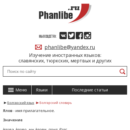
МЫ В СОЦСЕТЯХ:
phanlibe@yandex.ru
Изучение иностранных языков:
славянских, тюркских, мертвых и других
Меню
Языки
Последние статьи
Болгарский язык
Болгарский словарь
Ялов
- имя прилагательное.
Значение
я̀лова, я̀лово,
мн.
я̀лови,
прил. Разг.