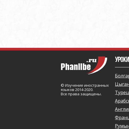
УРОКИ
Болга
Цыган
© Изучение иностранных
языков 2014-2020.
Турец
Все права защищены.
Арабс
Англи
Франц
Румын