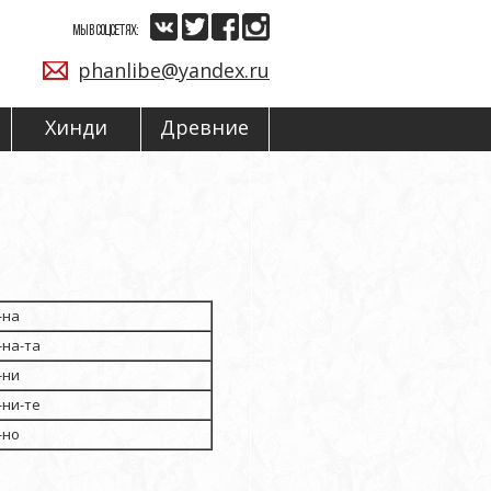
МЫ В СОЦСЕТЯХ:
phanlibe@yandex.ru
Хинди
Древние
-на
-на-та
-ни
-ни-те
-но