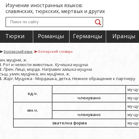
Изучение иностранных языков:
славянских, тюркских, мертвых и других
Тюрки
Романцы
Германцы
Иранцы
Болгарский язык
Болгарский словарь
мн.
муцу̀ни,
ж.
1.
Рот и челюсти животных.
Кучешка муцуна.
2.
Прен.
Лицо, морда.
Направих заешка муцуна.
същ.
умен.
муцу̀нка,
мн.
муцу̀нки,
ж.
3.
Жарг.
Муцунка - Мордашка, детка. Нежное обращение к партнеру.
му-цу
ед.ч.
членувано
му-цу
му-цу
мн.ч.
членувано
му-цу
звателна форма
му-цу