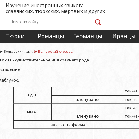
Изучение иностранных языков:
славянских, тюркских, мертвых и других
Тюрки
Романцы
Германцы
Иранцы
Болгарский язык
Болгарский словарь
Токче
- существительное имя среднего рода.
Значение
Каблучок.
ток-че
ед.ч.
членувано
ток-че
ток-че
мн.ч.
членувано
ток-че
звателна форма
—