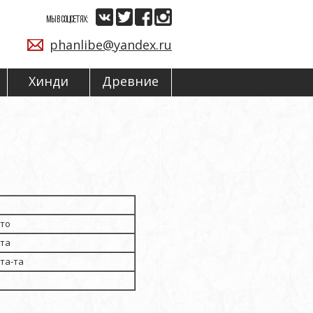
МЫ В СОЦСЕТЯХ:
phanlibe@yandex.ru
Хинди
Древние
-то
-та
-та-та