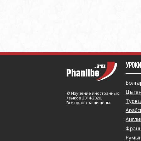
УРОКИ
Болга
Цыган
© Изучение иностранных
языков 2014-2020.
Турец
Все права защищены.
Арабс
Англи
Франц
Румын